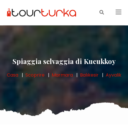
Spiaggia selvaggia di Kucukkoy
Casa
Scoprire
Marmara
Balıkesir
Ayvalik