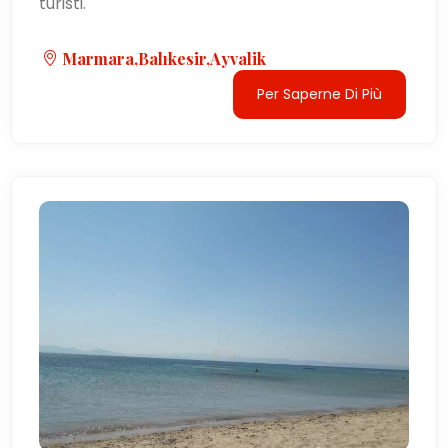
turisti.
Marmara,Balıkesir,Ayvalik
Per Saperne Di Più