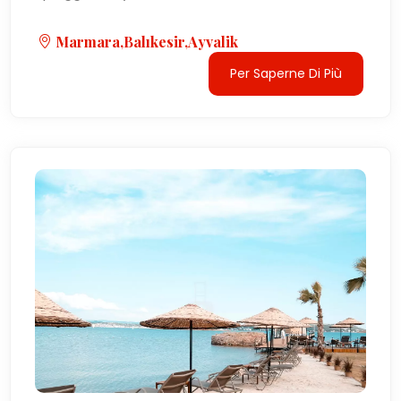
Marmara,Balıkesir,Ayvalik
Per Saperne Di Più