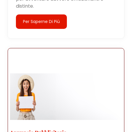
distinte.
Per Saperne Di Più