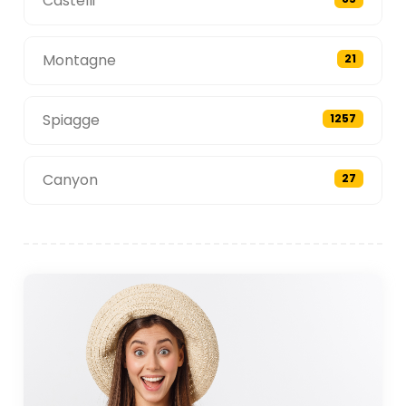
Castelli
Montagne
21
Spiagge
1257
Canyon
27