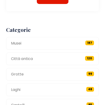
Categorie
Musei
187
Città antica
120
Grotte
99
Laghi
48
85