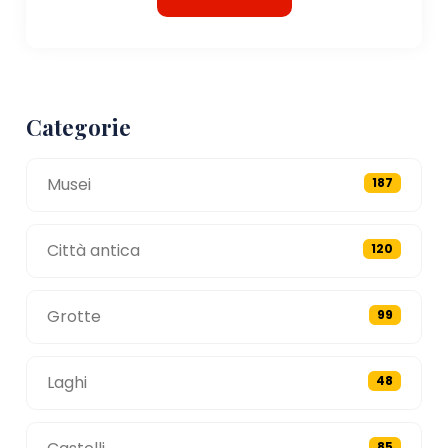
Categorie
Musei
187
Città antica
120
Grotte
99
Laghi
48
85