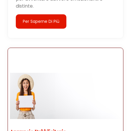
distinte.
Per Saperne Di Più