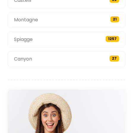
Castelli
Montagne
21
Spiagge
1257
Canyon
27