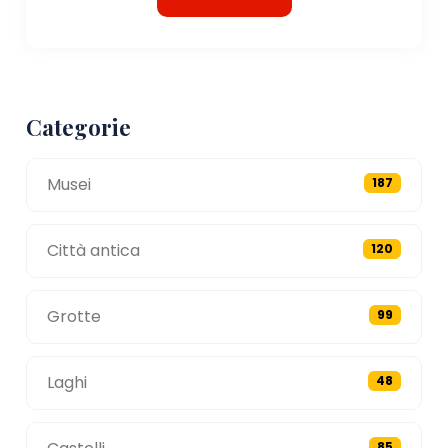
Categorie
Musei
187
Città antica
120
Grotte
99
Laghi
48
85