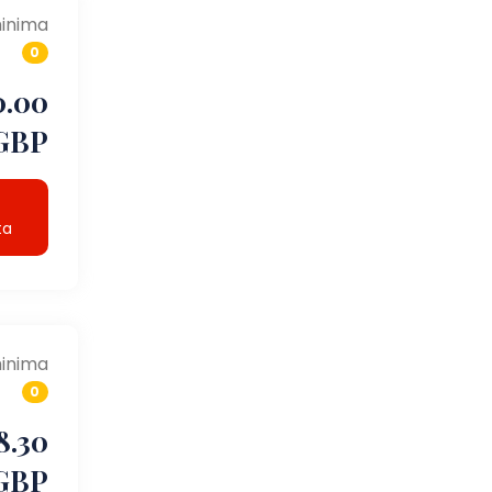
inima
0
0.00
GBP
ta
inima
0
8.30
GBP