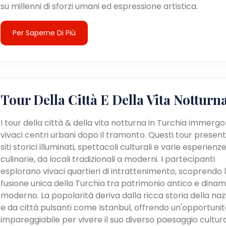
su millenni di sforzi umani ed espressione artistica.
Per Saperne Di Più
Tour Della Città E Della Vita Notturn
I tour della città & della vita notturna in Turchia immergo
vivaci centri urbani dopo il tramonto. Questi tour presen
siti storici illuminati, spettacoli culturali e varie esperienz
culinarie, da locali tradizionali a moderni. I partecipanti
esplorano vivaci quartieri di intrattenimento, scoprendo 
fusione unica della Turchia tra patrimonio antico e dina
moderno. La popolarità deriva dalla ricca storia della na
e da città pulsanti come Istanbul, offrendo un'opportunit
impareggiabile per vivere il suo diverso paesaggio cultur