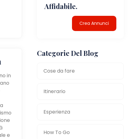
Affidabile.
Crea Annunci
Categorie Del Blog
a
Cose da fare
no in
tano
e
Itinerario
la
Esperienza
mismo
zione
à
How To Go
ale e