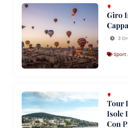
Giro 
Cappa
3 Or
Sport 
Tour D
Isole 
Con P