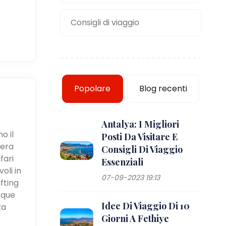
Consigli di viaggio
Popolare
Blog recenti
Antalya: I Migliori
o il
Posti Da Visitare E
iera
Consigli Di Viaggio
fari
Essenziali
oli in
07-09-2023 19:13
fting
cque
Idee Di Viaggio Di 10
za
Giorni A Fethiye
e