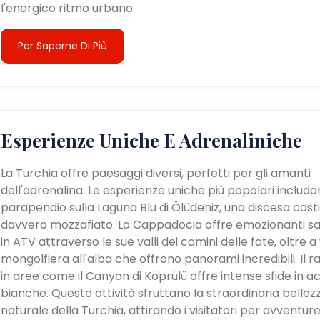
l'energico ritmo urbano.
Per Saperne Di Più
Esperienze Uniche E Adrenaliniche
La Turchia offre paesaggi diversi, perfetti per gli amanti
dell'adrenalina. Le esperienze uniche più popolari includon
parapendio sulla Laguna Blu di Ölüdeniz, una discesa cost
davvero mozzafiato. La Cappadocia offre emozionanti sa
in ATV attraverso le sue valli dei camini delle fate, oltre a v
mongolfiera all'alba che offrono panorami incredibili. Il ra
in aree come il Canyon di Köprülü offre intense sfide in a
bianche. Queste attività sfruttano la straordinaria bellez
naturale della Turchia, attirando i visitatori per avventur