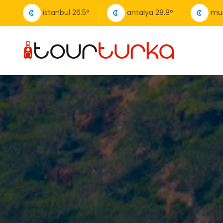
istanbul
26.5
°
antalya
28.8
°
mu