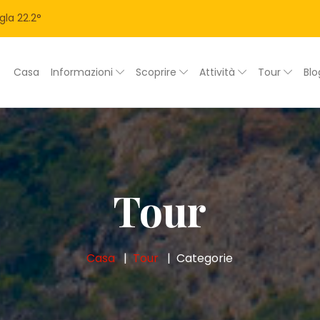
gla
22.2
°
Casa
Informazioni
Scoprire
Attività
Tour
Bl
Tour
Casa
Tour
Categorie