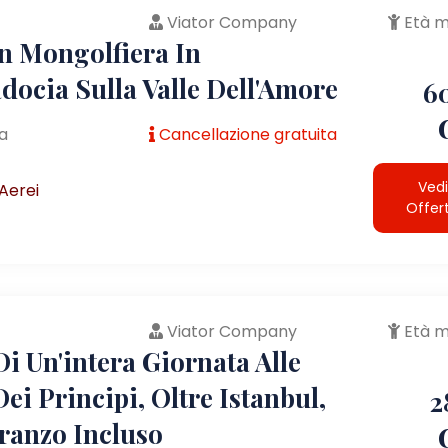
Viator Company
Età m
In Mongolfiera In
docia Sulla Valle Dell'Amore
6
a
Cancellazione gratuita
Vedi
Aerei
Offer
Viator Company
Età m
i Un'intera Giornata Alle
Dei Principi, Oltre Istanbul,
2
ranzo Incluso