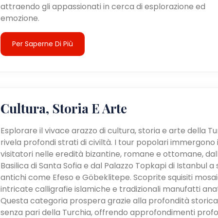
attraendo gli appassionati in cerca di esplorazione ed
emozione.
Per Saperne Di Più
Cultura, Storia E Arte
Esplorare il vivace arazzo di cultura, storia e arte della T
rivela profondi strati di civiltà. I tour popolari immergono 
visitatori nelle eredità bizantine, romane e ottomane, dal
Basilica di Santa Sofia e dal Palazzo Topkapi di Istanbul a s
antichi come Efeso e Göbeklitepe. Scoprite squisiti mosaic
intricate calligrafie islamiche e tradizionali manufatti anat
Questa categoria prospera grazie alla profondità storica
senza pari della Turchia, offrendo approfondimenti profo