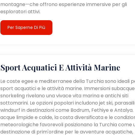
montagne—che offrono esperienze immersive per gli
esploratori attivi.
Per Saperne Di Più
Sport Acquatici E Attività Marine
Le coste egee e mediterranee della Turchia sono ideali pe
sport acquatici e le attività marine. Immersioni subacque
snorkeling rivelano una vivace vita marina e antichi siti
sottomarini. Le opzioni popolari includono jet ski, parasail
windsurf in destinazioni come Bodrum, Fethiye e Antalya. 
acque limpide e calde, la costa diversificata e le condizio
meteorologiche favorevoli posizionano la Turchia come 
destinazione di prim'ordine per le avventure acquatiche,