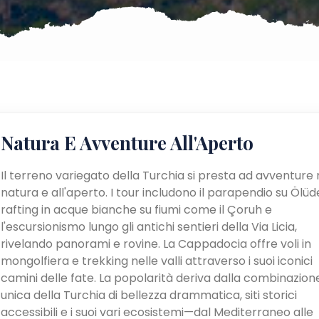
Natura E Avventure All'Aperto
Il terreno variegato della Turchia si presta ad avventure 
natura e all'aperto. I tour includono il parapendio su Ölüden
rafting in acque bianche su fiumi come il Çoruh e
l'escursionismo lungo gli antichi sentieri della Via Licia,
rivelando panorami e rovine. La Cappadocia offre voli in
mongolfiera e trekking nelle valli attraverso i suoi iconici
camini delle fate. La popolarità deriva dalla combinazion
unica della Turchia di bellezza drammatica, siti storici
accessibili e i suoi vari ecosistemi—dal Mediterraneo alle