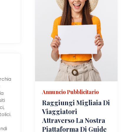
urchia
i
Annuncio Pubblicitario
la
iti
Raggiungi Migliaia Di
i,
Viaggiatori
olici.
Attraverso La Nostra
Piattaforma Di Guide
ndi