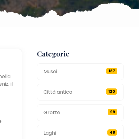
Categorie
Musei
187
nella
iz, il
Città antica
120
Grotte
99
e
Laghi
48