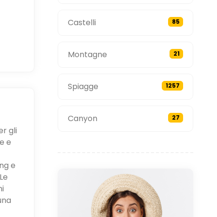
Castelli
85
Montagne
21
Spiagge
1257
Canyon
27
r gli
e e
ing e
Le
ni
una