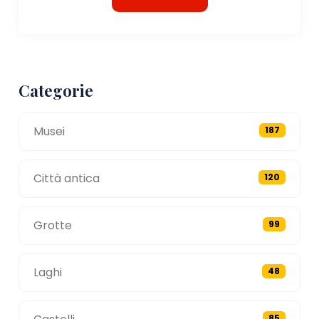
Categorie
Musei
187
Città antica
120
Grotte
99
Laghi
48
85