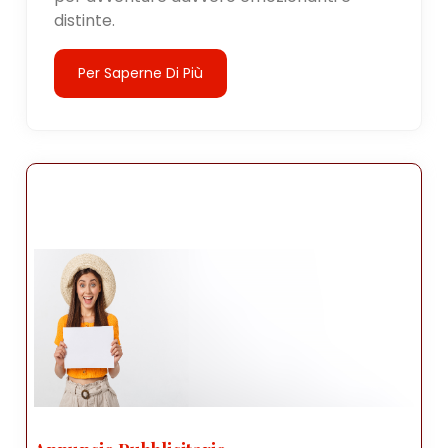
distinte.
Per Saperne Di Più