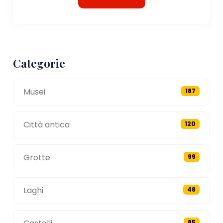
Categorie
Musei
187
Città antica
120
Grotte
99
Laghi
48
85