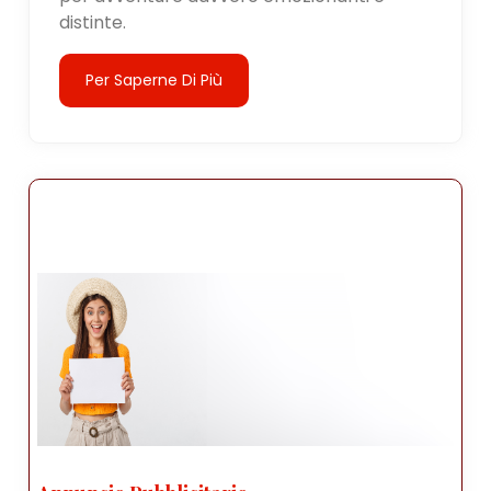
distinte.
Per Saperne Di Più