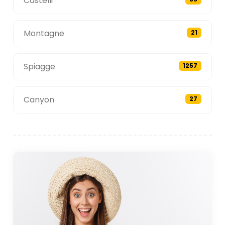
Castelli
Montagne
21
Spiagge
1257
Canyon
27