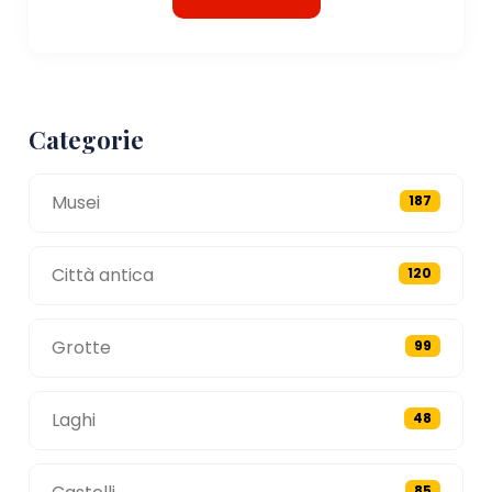
Categorie
Musei
187
Città antica
120
Grotte
99
Laghi
48
85