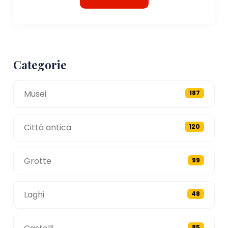
Categorie
Musei
187
Città antica
120
Grotte
99
Laghi
48
85