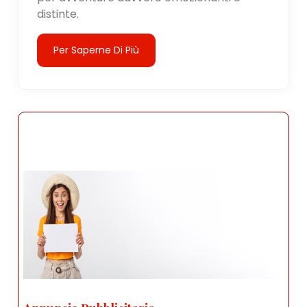
distinte.
Per Saperne Di Più