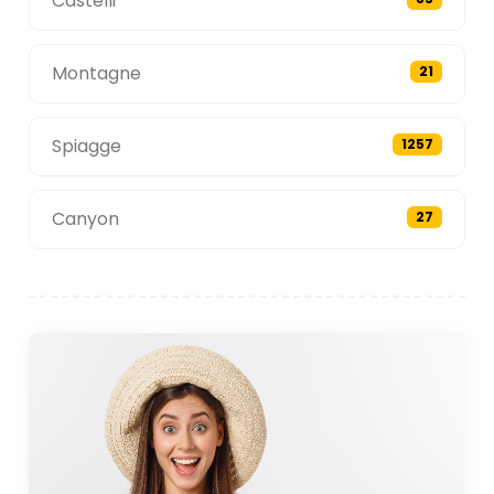
Castelli
Montagne
21
Spiagge
1257
Canyon
27