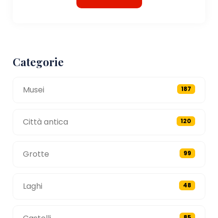
Categorie
Musei
187
Città antica
120
Grotte
99
Laghi
48
85