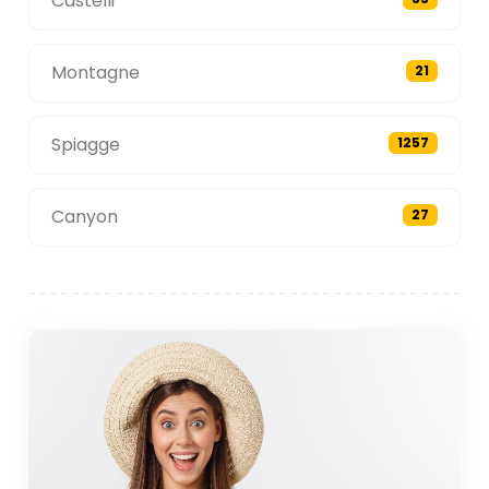
Castelli
Montagne
21
Spiagge
1257
Canyon
27