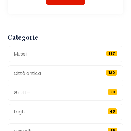
Categorie
Musei
187
Città antica
120
Grotte
99
Laghi
48
85