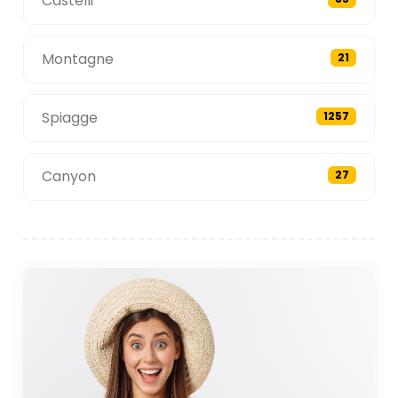
Castelli
Montagne
21
Spiagge
1257
Canyon
27