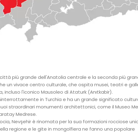
 città più grande dell'Anatolia centrale e la seconda più gra
he un vivace centro culturale, che ospita musei, teatri e gall
, incluso l'iconico Mausoleo di Ataturk (Anıtkabir).
ininterrottamente in Turchia e ha un grande significato cult
 suoi straordinari monumenti architettonici, come il Museo M
Karatay Medrese.
ocia, Nevşehir è rinomata per la sua formazioni rocciose unic
 della regione e le gite in mongolfiera ne fanno una popolare