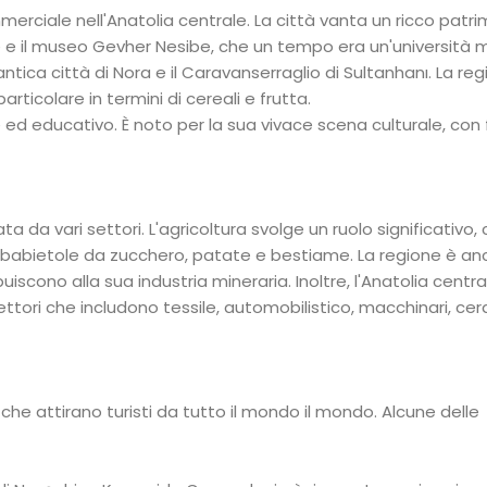
merciale nell'Anatolia centrale. La città vanta un ricco patr
chide e il museo Gevher Nesibe, che un tempo era un'università 
'antica città di Nora e il Caravanserraglio di Sultanhanı. La re
rticolare in termini di cereali e frutta.
le ed educativo. È noto per la sua vivace scena culturale, con 
 da vari settori. L'agricoltura svolge un ruolo significativo, 
arbabietole da zucchero, patate e bestiame. La regione è an
iscono alla sua industria mineraria. Inoltre, l'Anatolia centra
ettori che includono tessile, automobilistico, macchinari, ce
i che attirano turisti da tutto il mondo il mondo. Alcune delle