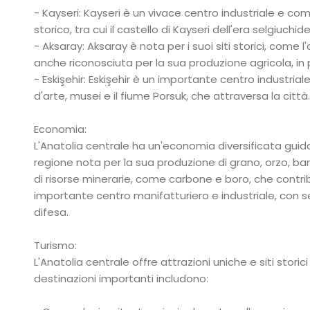
- Kayseri: Kayseri è un vivace centro industriale e com
storico, tra cui il castello di Kayseri dell'era selgiu
- Aksaray: Aksaray è nota per i suoi siti storici, come l
anche riconosciuta per la sua produzione agricola, in pa
- Eskişehir: Eskişehir è un importante centro industria
d'arte, musei e il fiume Porsuk, che attraversa la città.
Economia:
L'Anatolia centrale ha un'economia diversificata guidata
regione nota per la sua produzione di grano, orzo, b
di risorse minerarie, come carbone e boro, che contribu
importante centro manifatturiero e industriale, con s
difesa.
Turismo:
L'Anatolia centrale offre attrazioni uniche e siti storic
destinazioni importanti includono: