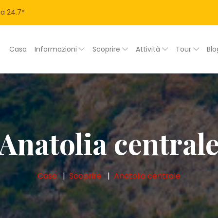
la
24.7
°
Casa
Informazioni
Scoprire
Attività
Tour
Bl
Anatolia central
Casa
Scoprire
Anatolia centrale