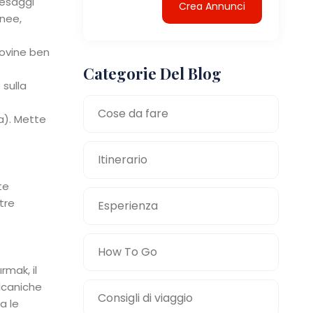
aesaggi
Crea Annunci
anee,
rovine ben
Categorie Del Blog
 sulla
Cose da fare
a). Mette
Itinerario
te
tre
Esperienza
How To Go
rmak, il
ulcaniche
Consigli di viaggio
a le