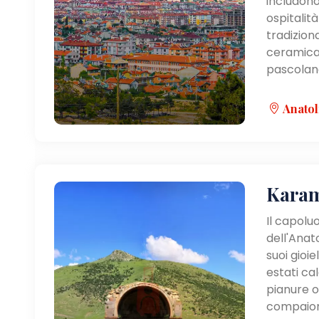
includono
ospitalit
tradiziona
ceramica 
pascolano
Anatol
Kara
Il capolu
dell'Anato
suoi gioie
estati ca
pianure 
compaiono 