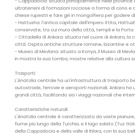
- Cappadocia: situata principalmente nelle province d
ultraterreni di formazioni rocciose a forma di cono e c
chiese rupestri e fare giri in mongolfiera per godere 
- Hattusha: l'antica capitale dell'impero ittita, Hatt
conservate, tra cui mura della città, templi e la Porta 
- Cittadella di Ankara: situata nel cuore di Ankara, la
città. Ospita antiche strutture romane, bizantine e 
- Museo di Mevlana: situato a Konya, il Museo di Mev
in mostra la sua tomba, mostre relative alla cultura sufi
Trasporti:
L'Anatolia centrale ha un'infrastruttura di trasporto b
autostrade, ferrovie e aeroporti nazionali. Ankara ha u
grandi città, facilitando sia i viaggi nazionali che inter
Caratteristiche naturali:
L'Anatolia centrale è caratterizzata da vaste pianure, a
fiume più lungo della Turchia, e il lago salato (Tuz Gö
della Cappadocia e della valle di Ihlara, con la sua be