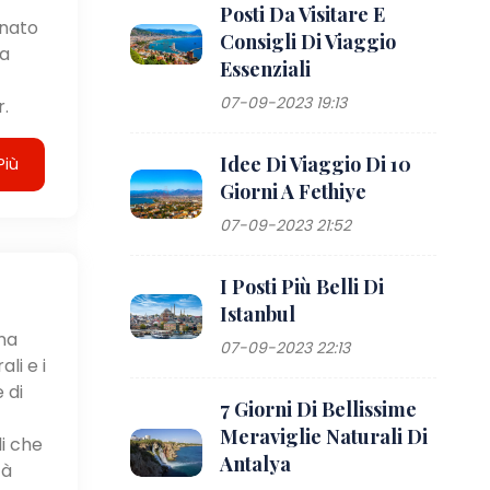
Posti Da Visitare E
anato
Consigli Di Viaggio
la
Essenziali
07-09-2023 19:13
.
Idee Di Viaggio Di 10
Più
Giorni A Fethiye
07-09-2023 21:52
I Posti Più Belli Di
Istanbul
rna
07-09-2023 22:13
li e i
 di
7 Giorni Di Bellissime
Meraviglie Naturali Di
i che
Antalya
tà