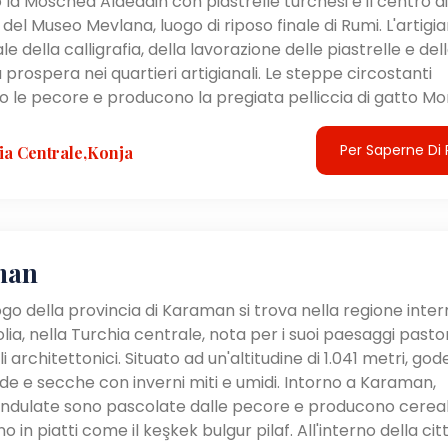
 la Moschea Alaeddin con piastrelle turchesi e il centro di
à del Museo Mevlana, luogo di riposo finale di Rumi. L'artigi
le della calligrafia, della lavorazione delle piastrelle e del
prospera nei quartieri artigianali. Le steppe circostanti
 le pecore e producono la pregiata pelliccia di gatto Mor
Per Saperne Di 
ia Centrale,Konja
man
ogo della provincia di Karaman si trova nella regione inte
lia, nella Turchia centrale, nota per i suoi paesaggi pastora
lli architettonici. Situato ad un'altitudine di 1.041 metri, gode
lde e secche con inverni miti e umidi. Intorno a Karaman,
ondulate sono pascolate dalle pecore e producono cereal
in piatti come il keşkek bulgur pilaf. All'interno della cit