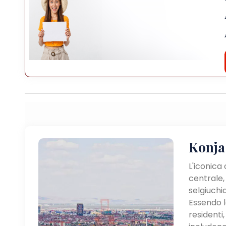
Konja
L'iconica 
centrale,
selgiuchi
Essendo l
residenti,