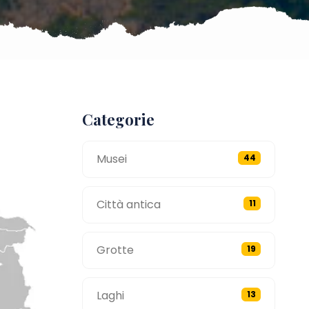
Categorie
Musei
44
Città antica
11
Grotte
19
Laghi
13