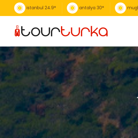
istanbul
24.9
°
antalya
30
°
mug