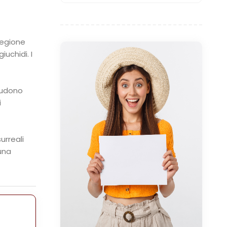
regione
iuchidi. I
cludono
i
urreali
 una