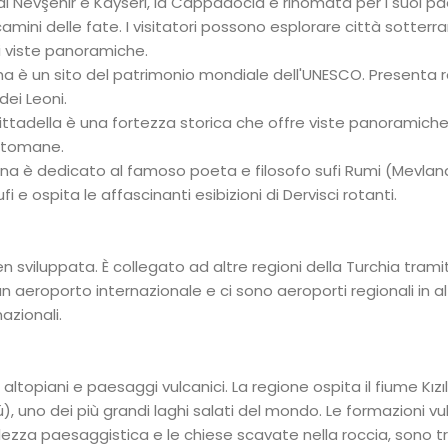
i Nevşehir e Kayseri, la Cappadocia è rinomata per i suoi p
amini delle fate. I visitatori possono esplorare città sotterr
di viste panoramiche.
usha è un sito del patrimonio mondiale dell'UNESCO. Presenta 
dei Leoni.
 cittadella è una fortezza storica che offre viste panoramiche
ottomane.
lana è dedicato al famoso poeta e filosofo sufi Rumi (Mevlan
 e ospita le affascinanti esibizioni di Dervisci rotanti.
en sviluppata. È collegato ad altre regioni della Turchia trami
n aeroporto internazionale e ci sono aeroporti regionali in al
nazionali.
ltopiani e paesaggi vulcanici. La regione ospita il fiume Kızılı
lü), uno dei più grandi laghi salati del mondo. Le formazioni v
llezza paesaggistica e le chiese scavate nella roccia, sono tr