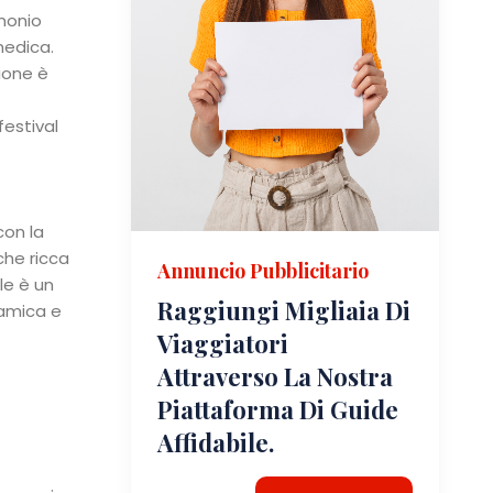
imonio
medica.
gione è
festival
con la
che ricca
Annuncio Pubblicitario
le è un
Raggiungi Migliaia Di
ramica e
Viaggiatori
Attraverso La Nostra
Piattaforma Di Guide
Affidabile.