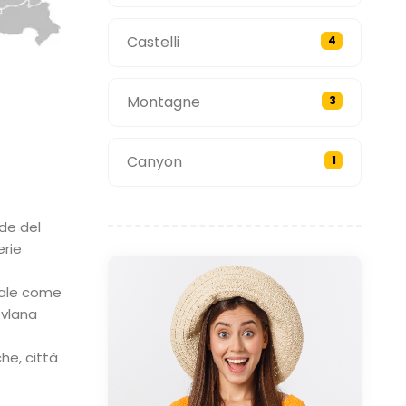
Castelli
4
Montagne
3
Canyon
1
nde del
erie
urale come
evlana
he, città