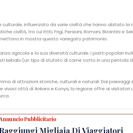
 culturale, influenzato da varie civiltà che hanno abitato la 
 civiltà, tra cui Ittiti, Frigi, Persiani, Romani, Bizantini e Selg
ione mettono in mostra questo variegato patrimonio.
nza agricola e la sua diversità culturale. I piatti popolari in
ti kebabı (un tipo di stufato di carne cotto in una pentola d
a di attrazioni storiche, culturali e naturali. Dai paesaggi s
vivaci città di Ankara e Konya, la regione offre ai visitatori
urca.
Annuncio Pubblicitario
Raggiungi Migliaia Di Viaggiatori