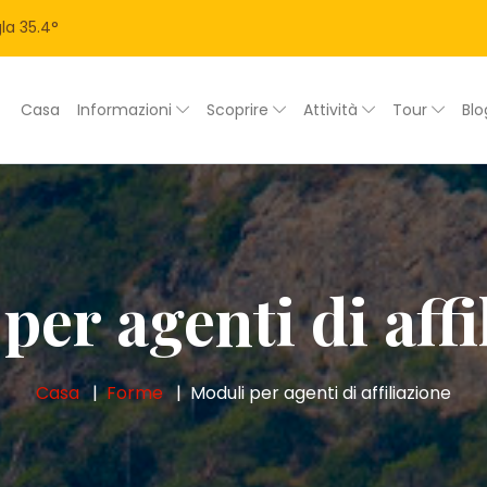
la
35.4
°
Casa
Informazioni
Scoprire
Attività
Tour
Bl
per agenti di affi
Casa
Forme
Moduli per agenti di affiliazione