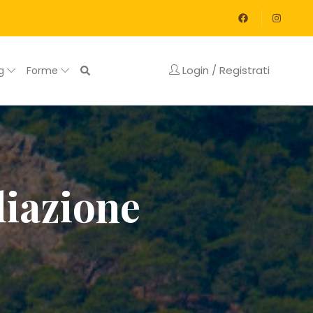
Login / Registrati
og
Forme
liazione