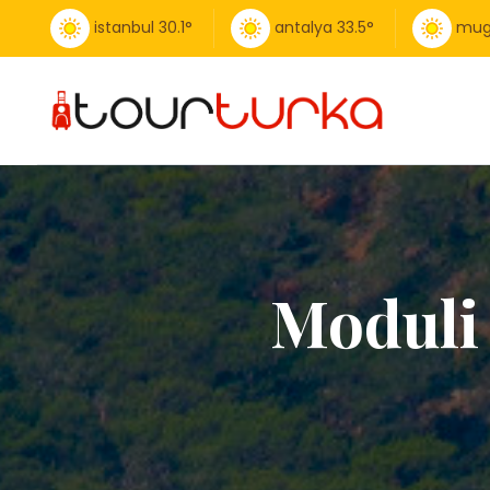
istanbul
30.1
°
antalya
33.5
°
mug
Moduli 