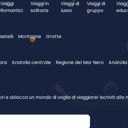
Viaggi
Viaggi in
Viaggi di
Viaggi di
Viagg
Romantici
solitaria
lusso
gruppo
educa
astelli
Montagne
Grotte
ara
Anatolia centrale
Regione del Mar Nero
Anatolia
i e sblocca un mondo di voglia di viaggiare! Iscriviti alla n