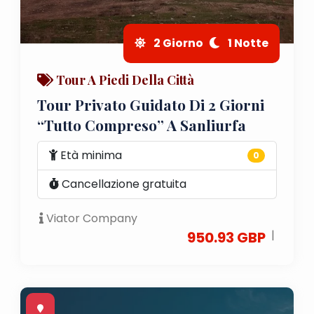
2 Giorno
1 Notte
Tour A Piedi Della Città
Tour Privato Guidato Di 2 Giorni
“tutto Compreso” A Sanliurfa
Età minima
0
Cancellazione gratuita
Viator Company
|
950.93 GBP