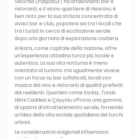
Vecchia (Paspatur) ha affascinanti bar e
ristoranti, e il vicino quartiere di Hisarönü è
ben noto per la sua striscia concentrata di
vivaci bar e club, popolare sia tra i locali che
tra i turisti in cerca di eccitazione serale
dopo una giornata di esplorazione costiera.
Ankara, come capitale della nazione, offre
un'esperienza cittadina turca più locale e
autentica. La sua vita notturna è meno
orientata al turismo ma ugualmente vivace,
con un focus su bar sofisticati, locali con
musica dal vivo e ristoranti di qualità preferiti
dai residenti. Quartieri come Kızılay, Tunalı
Hilmi Caddesi e Çayyolu offrono una gamma
di opzioni di intrattenimento serale, fornendo
un'idea della vita sociale quotidiana dei turchi
urbani.
Le considerazioni stagionali influenzano