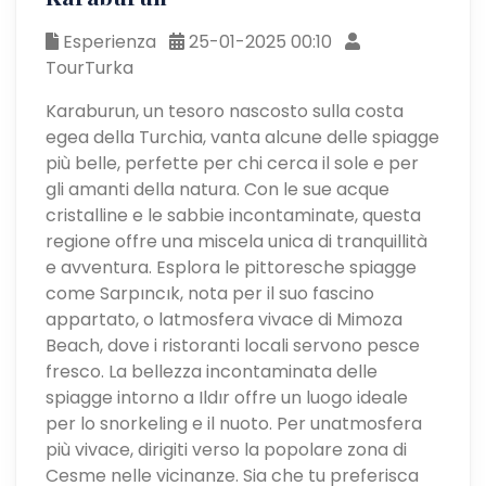
Esperienza
25-01-2025 00:10
TourTurka
Karaburun, un tesoro nascosto sulla costa
egea della Turchia, vanta alcune delle spiagge
più belle, perfette per chi cerca il sole e per
gli amanti della natura. Con le sue acque
cristalline e le sabbie incontaminate, questa
regione offre una miscela unica di tranquillità
e avventura. Esplora le pittoresche spiagge
come Sarpıncık, nota per il suo fascino
appartato, o latmosfera vivace di Mimoza
Beach, dove i ristoranti locali servono pesce
fresco. La bellezza incontaminata delle
spiagge intorno a Ildır offre un luogo ideale
per lo snorkeling e il nuoto. Per unatmosfera
più vivace, dirigiti verso la popolare zona di
Cesme nelle vicinanze. Sia che tu preferisca