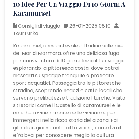
10 Idee Per Un Viaggio Di 10 Giorni A
Karamürsel
Consigli di viaggio
26-01-2025 08:10
TourTurka
Karamürsel, unincantevole cittadina sulle rive
del Mar di Marmara, offre una deliziosa fuga
per unavventura di 10 giorni. Inizia il tuo viaggio
esplorando la pittoresca costa, dove potrai
rilassarti su spiagge tranquille o praticare
sport acquatici. Passeggia tra le pittoresche
stradine, scoprendo negozi e caffè locali che
servono prelibatezze tradizionali turche. Visita
siti storici come il Castello di Karamürsel e le
antiche rovine romane nelle vicinanze per
immergerti nella ricca storia della zona. Fai
gite di un giorno nelle città vicine, come İzmit
e Yalova, per conoscere meglio la cultura