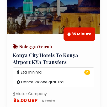
35 Minuto
Noleggio Veicoli
Konya City Hotels To Konya
Airport KYA Transfers
Età minima
0
Cancellazione gratuita
Viator Company
95.00 GBP
| A testa