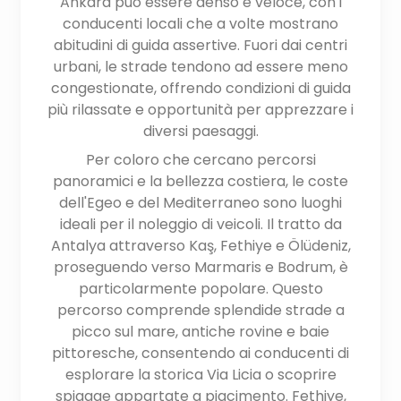
Ankara può essere denso e veloce, con i
conducenti locali che a volte mostrano
abitudini di guida assertive. Fuori dai centri
urbani, le strade tendono ad essere meno
congestionate, offrendo condizioni di guida
più rilassate e opportunità per apprezzare i
diversi paesaggi.
Per coloro che cercano percorsi
panoramici e la bellezza costiera, le coste
dell'Egeo e del Mediterraneo sono luoghi
ideali per il noleggio di veicoli. Il tratto da
Antalya attraverso Kaş, Fethiye e Ölüdeniz,
proseguendo verso Marmaris e Bodrum, è
particolarmente popolare. Questo
percorso comprende splendide strade a
picco sul mare, antiche rovine e baie
pittoresche, consentendo ai conducenti di
esplorare la storica Via Licia o scoprire
spiagge appartate a piacimento. Fethiye,