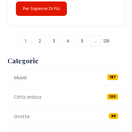
Per Saperne Di Più
...
1
2
3
4
5
126
Categorie
Musei
187
Città antica
120
Grotte
99