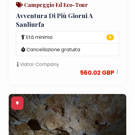
Campeggio Ed Eco-Tour
Avventura Di Più Giorni A
Sanliurfa
Età minima
0
Cancellazione gratuita
Viator Company
|
560.02 GBP