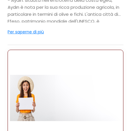
- Aydın: situata nell'entroterra della costa egea,
Aydın è nota per la sua ricca produzione agricola, in
particolare in termini di olive e fichi. L'antica città di
Efeso, patrimonio mondiale dell'UNESCO, è
un'importante attrazione turistica nelle vicinanze.
Per saperne di più
- Denizli: situata nell'entroterra, Denizli è famosa per
le sue meraviglie naturali, tra cui le terrazze di
travertino di Pamukkale, un altro sito patrimonio
mondiale dell'UNESCO . La città è anche nota per la
sua industria tessile.
- Muğla: questa provincia vanta destinazioni
turistiche popolari come Bodrum, Marmaris, Fethiye e
Ölüdeniz. È rinomata per le sue splendide spiagge, le
acque cristalline e la vivace vita notturna.
Economia:
La regione dell'Egeo ha un'economia diversificata,
con settori come l'agricoltura, il turismo, la
produzione e i servizi che svolgono un ruolo