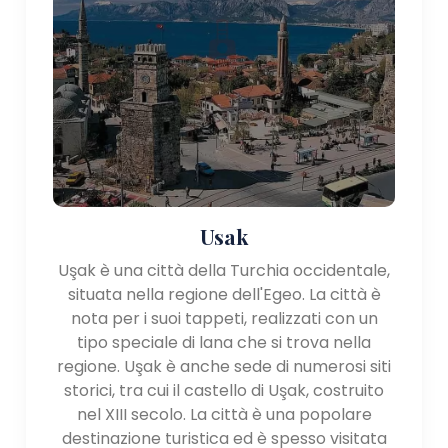
acquatici.
Importanza culturale:
La regione dell'Egeo ha un ricco patrimonio storico e
culturale che risale ad antiche civiltà come i Greci, i
Romani , e Bizantini. La regione è costellata di siti
archeologici, teatri antichi e musei che mettono in
mostra la sua ricca storia.
Nel complesso, la regione egea della Turchia offre
Usak
una combinazione di bellezze naturali, siti storici e
Uşak è una città della Turchia occidentale,
vivaci città costiere, che la rendono un destinazione
situata nella regione dell'Egeo. La città è
accattivante per i viaggiatori in cerca di sole, mare
nota per i suoi tappeti, realizzati con un
ed esplorazioni culturali.
tipo speciale di lana che si trova nella
regione. Uşak è anche sede di numerosi siti
storici, tra cui il castello di Uşak, costruito
nel XIII secolo. La città è una popolare
destinazione turistica ed è spesso visitata