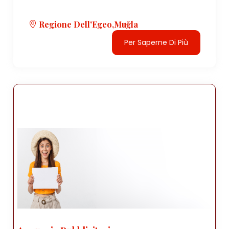
Regione Dell'Egeo,Muğla
Per Saperne Di Più