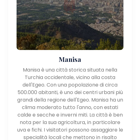
travertino formate da acque termali, Pamukkale è
una meraviglia naturale che attira migliaia di
visitatori ogni anno . Vale la pena esplorare anche
l'adiacente antica città di Hierapolis.
- Bodrum: una famosa località turistica nella
provincia di Muğla, Bodrum offre un'atmosfera
vivace, bellissime spiagge, un castello medievale e
un vivace porto turistico. È una destinazione
Manisa
preferita per gli amanti del sole e gli appassionati di
Manisa è una città storica situata nella
yacht.
Turchia occidentale, vicino alla costa
- Çeşme: situata sulla punta più occidentale della
dell'Egeo. Con una popolazione di circa
provincia di Smirne, Çeşme è nota per le sue
500.000 abitanti, è uno dei centri urbani più
spiagge incontaminate, le acque limpide e le
grandi della regione dell'Egeo. Manisa ha un
opportunità di windsurf.
clima moderato tutto l'anno, con estati
- Troia: situata vicino allo stretto dei Dardanelli, Troia
calde e secche e inverni miti. La città è ben
ha un grande significato archeologico e storico. È
nota per la sua agricoltura, in particolare
famoso per la guerra di Troia, come descritto
uva e fichi. I visitatori possono assaggiare le
nell'Iliade di Omero.
specialità locali che mettono in risalto