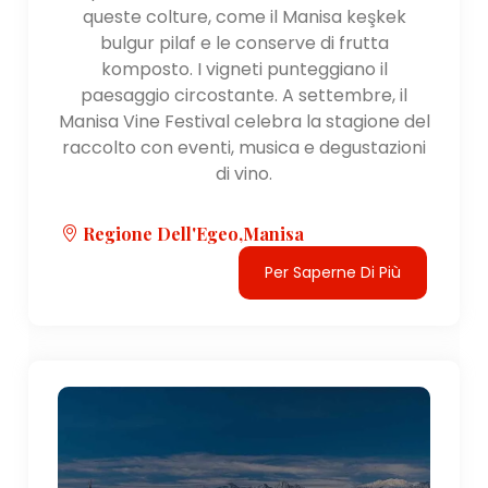
queste colture, come il Manisa keşkek
Trasporti:
bulgur pilaf e le conserve di frutta
La regione dell'Egeo è ben collegata tramite
komposto. I vigneti punteggiano il
trasporto aereo, terrestre e marittimo. Smirne ha un
paesaggio circostante. A settembre, il
aeroporto internazionale e ci sono diversi aeroporti
Manisa Vine Festival celebra la stagione del
nazionali nella regione, tra cui gli aeroporti di Bodrum,
raccolto con eventi, musica e degustazioni
Dalaman e Milas-Bodrum. La regione è inoltre servita
di vino.
da una rete di autostrade e ferrovie, che facilitano i
viaggi all'interno della regione e verso altre parti
Regione Dell'Egeo,Manisa
della Turchia.
Per Saperne Di Più
Caratteristiche naturali:
La regione dell'Egeo è caratterizzata da una
splendida costa lungo il Mar Egeo , caratterizzato da
bellissime spiagge, calette e isole. La regione è
anche nota per i suoi paesaggi montuosi, tra cui i
monti Aydın, Bozdağlar e i monti Menteşe. Queste
caratteristiche naturali offrono opportunità per
attività all'aperto come escursionismo, vela e sport