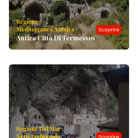
Regione
Mediterranea,Antalya
Scoprire
Antica Città Di Termessos
Regione Del Mar
Nero,Trebisonda
Scoprire