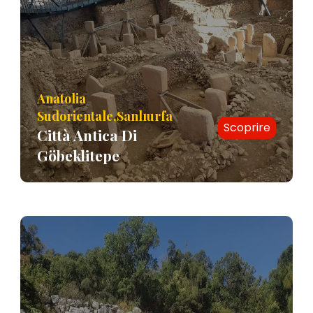
Anatolia
Sudorientale,Sanlıurfa
Scoprire
Città Antica Di
Göbeklitepe