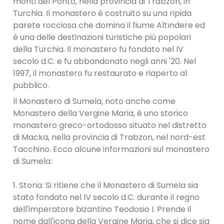
monti del Ponto, nella provincia di Trabzon, in
Turchia. Il monastero è costruito su una ripida
parete rocciosa che domina il fiume Altındere ed
è una delle destinazioni turistiche più popolari
della Turchia. Il monastero fu fondato nel IV
secolo d.C. e fu abbandonato negli anni '20. Nel
1997, il monastero fu restaurato e riaperto al
pubblico.
Il Monastero di Sumela, noto anche come
Monastero della Vergine Maria, è uno storico
monastero greco-ortodosso situato nel distretto
di Macka, nella provincia di Trabzon, nel nord-est
Tacchino. Ecco alcune informazioni sul monastero
di Sumela:
1. Storia: Si ritiene che il Monastero di Sumela sia
stato fondato nel IV secolo d.C. durante il regno
dell'imperatore bizantino Teodosio I. Prende il
nome dall'icona della Vergine Maria, che si dice sia