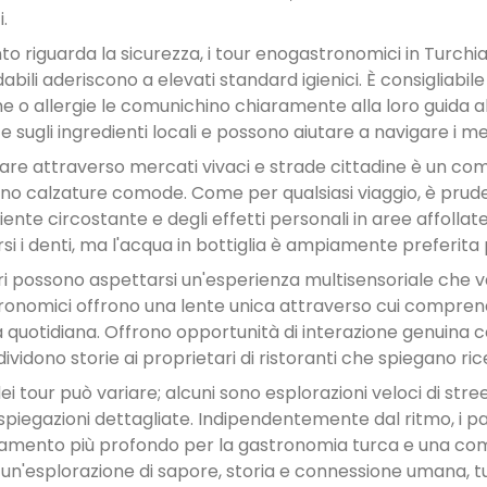
.
to riguarda la sicurezza, i tour enogastronomici in Turchia
dabili aderiscono a elevati standard igienici. È consigliabile 
he o allergie le comunichino chiaramente alla loro guida all
 sugli ingredienti locali e possono aiutare a navigare i men
e attraverso mercati vivaci e strade cittadine è un comp
ano calzature comode. Come per qualsiasi viaggio, è pr
iente circostante e degli effetti personali in aree affolla
si i denti, ma l'acqua in bottiglia è ampiamente preferita 
tori possono aspettarsi un'esperienza multisensoriale che v
onomici offrono una lente unica attraverso cui comprender
ta quotidiana. Offrono opportunità di interazione genuina c
vidono storie ai proprietari di ristoranti che spiegano rice
dei tour può variare; alcuni sono esplorazioni veloci di stre
 spiegazioni dettagliate. Indipendentemente dal ritmo, i pa
mento più profondo per la gastronomia turca e una compr
 un'esplorazione di sapore, storia e connessione umana, tut