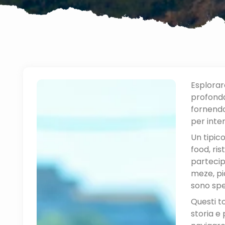
Esplorar
profonda
fornendo 
per inter
Un tipic
food, ris
partecipa
meze, pia
sono spe
Questi t
storia e 