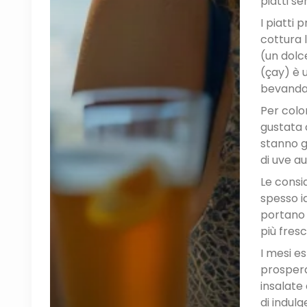
piatti s
I piatti
cottura 
(un dolc
(çay) è 
bevanda 
Per color
gustata c
stanno g
di uve a
Le consi
spesso i
portano 
più fresc
I mesi es
prospera
insalate
di indulg