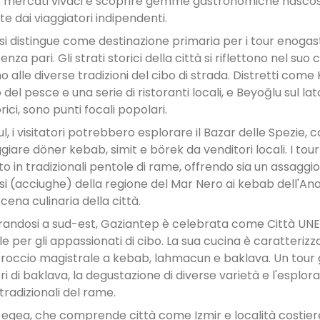
 mercati vivaci e scoprire gemme gastronomiche nascos
e dai viaggiatori indipendenti.
 si distingue come destinazione primaria per i tour enogas
nza pari. Gli strati storici della città si riflettono nel suo
alle diverse tradizioni del cibo di strada. Distretti come K
el pesce e una serie di ristoranti locali, e Beyoğlu sul la
orici, sono punti focali popolari.
l, i visitatori potrebbero esplorare il Bazar delle Spezie,
giare döner kebab, simit e börek da venditori locali. I tou
 in tradizionali pentole di rame, offrendo sia un assaggio 
si (acciughe) della regione del Mar Nero ai kebab dell'Ana
cena culinaria della città.
andosi a sud-est, Gaziantep è celebrata come Città UN
e per gli appassionati di cibo. La sua cucina è caratterizza
roccio magistrale a kebab, lahmacun e baklava. Un tour g
i di baklava, la degustazione di diverse varietà e l'esplora
 tradizionali del rame.
 egea, che comprende città come Izmir e località costie