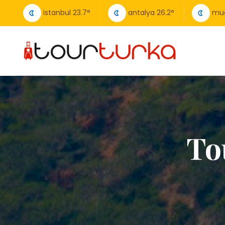
istanbul
23.7
°
antalya
26.2
°
mu
To