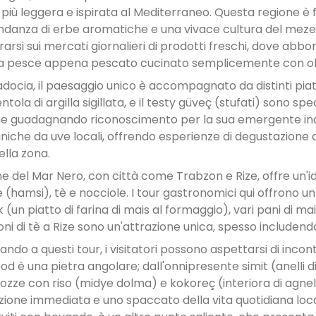
 più leggera e ispirata al Mediterraneo. Questa regione è fa
danza di erbe aromatiche e una vivace cultura del meze. 
rsi sui mercati giornalieri di prodotti freschi, dove abbon
a pesce appena pescato cucinato semplicemente con olio
docia, il paesaggio unico è accompagnato da distinti piatt
ntola di argilla sigillata, e il testy güveç (stufati) sono sp
e guadagnando riconoscimento per la sua emergente indu
uniche da uve locali, offrendo esperienze di degustazione 
ella zona.
ne del Mar Nero, con città come Trabzon e Rize, offre un'ide
 (hamsi), tè e nocciole. I tour gastronomici qui offrono un
k (un piatto di farina di mais al formaggio), vari pani di 
oni di tè a Rize sono un'attrazione unica, spesso includendo
ndo a questi tour, i visitatori possono aspettarsi di incontr
ood è una pietra angolare; dall'onnipresente simit (anelli 
ozze con riso (midye dolma) e kokoreç (interiora di agnell
azione immediata e uno spaccato della vita quotidiana local