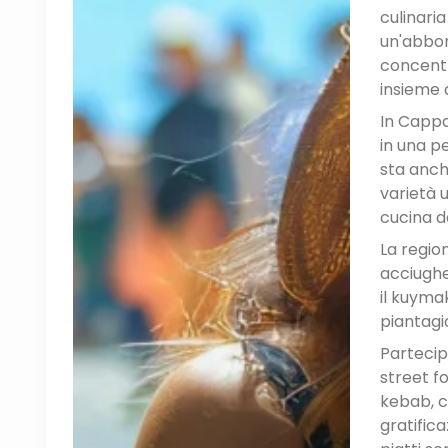
culinaria
un'abbon
concentra
insieme 
In Cappa
in una pe
sta anch
varietà 
cucina d
La regio
acciughe
il kuyma
piantagi
Partecipa
street f
kebab, c
gratific