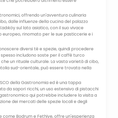
te che potrebbero altrimenti essere
tronomici, offrendo un'avventura culinaria
 cibo, dalle influenze della cucina del palazzo
adıköy sul lato asiatico, con il suo vivace
to europeo, rinomato per le sue pasticcerie e i
 conoscere diversi tè e spezie, quindi procedere
r spesso includono soste per il caffè turco
che un rituale culturale. La vasta varietà di cibo,
tolia sud-orientale, può essere trovata nella
ESCO della Gastronomia ed è una tappa
ta da sapori ricchi, un uso estensivo di pistacchi
astronomico qui potrebbe includere la visita a
zione dei mercati delle spezie locali e degli
re come Bodrum e Fethiye, offre un'esperienza