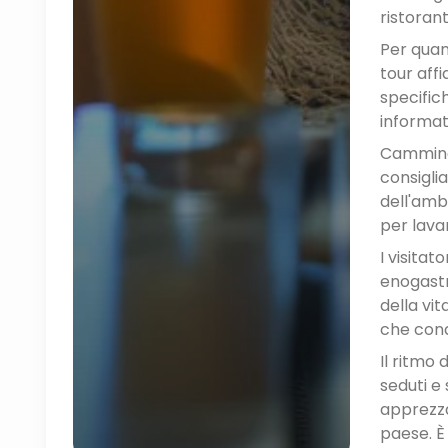
ristoranti
Per quan
tour affi
specific
informate
Camminar
consigli
dell'amb
per lavar
I visita
enogastr
della vi
che condi
Il ritmo 
seduti e
apprezza
paese. È