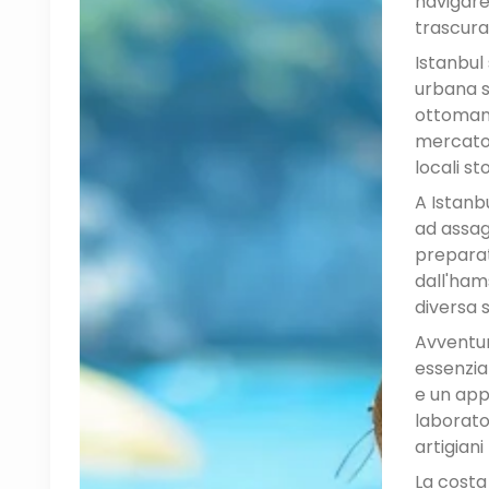
navigare
trascurat
Istanbul
urbana se
ottomano 
mercato d
locali st
A Istanbu
ad assag
preparato
dall'ham
diversa s
Avventur
essenzial
e un app
laborator
artigiani
La costa