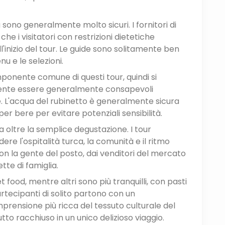
 sono generalmente molto sicuri. I fornitori di
che i visitatori con restrizioni dietetiche
'inizio del tour. Le guide sono solitamente ben
u e le selezioni.
onente comune di questi tour, quindi si
udente essere generalmente consapevoli
te. L'acqua del rubinetto è generalmente sicura
per bere per evitare potenziali sensibilità.
a oltre la semplice degustazione. I tour
e l'ospitalità turca, la comunità e il ritmo
on la gente del posto, dai venditori del mercato
tte di famiglia.
et food, mentre altri sono più tranquilli, con pasti
rtecipanti di solito partono con un
ensione più ricca del tessuto culturale del
to racchiuso in un unico delizioso viaggio.