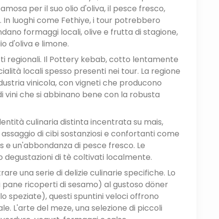
mosa per il suo olio d'oliva, il pesce fresco,
In luoghi come Fethiye, i tour potrebbero
dano formaggi locali, olive e frutta di stagione,
 d'oliva e limone.
i regionali. Il Pottery kebab, cotto lentamente
ecialità locali spesso presenti nei tour. La regione
stria vinicola, con vigneti che producono
di vini che si abbinano bene con la robusta
ntità culinaria distinta incentrata su mais,
 assaggio di cibi sostanziosi e confortanti come
mais e un'abbondanza di pesce fresco. Le
 degustazioni di tè coltivati localmente.
are una serie di delizie culinarie specifiche. Lo
di pane ricoperti di sesamo) al gustoso döner
o speziate), questi spuntini veloci offrono
e. L'arte del meze, una selezione di piccoli