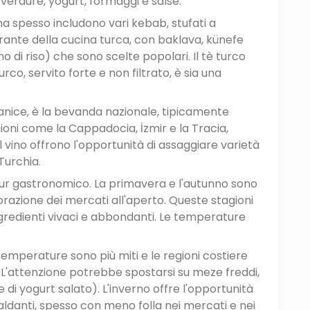
 verdure, yogurt, formaggi e salse.
ma spesso includono vari kebab, stufati a
grante della cucina turca, con baklava, künefe
 di riso) che sono scelte popolari. Il tè turco
co, servito forte e non filtrato, è sia una
ll'anice, è la bevanda nazionale, tipicamente
egioni come la Cappadocia, İzmir e la Tracia,
vino offrono l'opportunità di assaggiare varietà
Turchia.
tour gastronomico. La primavera e l'autunno sono
orazione dei mercati all'aperto. Queste stagioni
gredienti vivaci e abbondanti. Le temperature
 temperature sono più miti e le regioni costiere
 L'attenzione potrebbe spostarsi su meze freddi,
i yogurt salato). L'inverno offre l'opportunità
scaldanti, spesso con meno folla nei mercati e nei