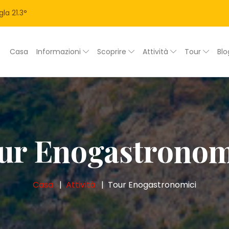
gla
21.3
°
Casa
Informazioni
Scoprire
Attività
Tour
Bl
ur Enogastronom
Casa
Attività
Tour Enogastronomici