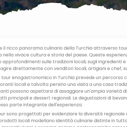
e il ricco panorama culinario della Turchia attraverso to
 nella vivace cultura e storia del paese. Queste esperienze
approfondimenti sulle tradizioni locali, sugli ingredienti e 
agire direttamente con venditori locali, artigiani e chef, s
o tour enogastronomico in Turchia prevede un percorso cu
toranti locali e talvolta persino una visita a una casa tradi
nti possono aspettarsi di assaggiare un'ampia varietà di pi
tti principali e dessert regionali. Le degustazioni di bevande
sso parte integrante dell'esperienza.
our sono progettati per evidenziare la diversità regional
prodotti locali modellano identità culinarie distinte in tu