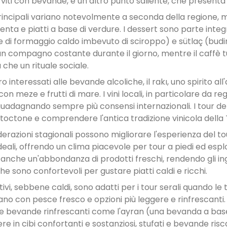
erviti con bevande, è un altro punto saliente, che presenta
 principali variano notevolmente a seconda della regione, 
lenta e piatti a base di verdure. I dessert sono parte inte
e di formaggio caldo imbevuto di sciroppo) e sütlaç (budino
un compagno costante durante il giorno, mentre il caffè tur
che un rituale sociale.
o interessati alle bevande alcoliche, il rakı, uno spirito a
on meze e frutti di mare. I vini locali, in particolare da r
uadagnando sempre più consensi internazionali. I tour del 
utoctone e comprendere l'antica tradizione vinicola della 
derazioni stagionali possono migliorare l'esperienza del 
deali, offrendo un clima piacevole per tour a piedi ed espl
anche un'abbondanza di prodotti freschi, rendendo gli in
he sono confortevoli per gustare piatti caldi e ricchi.
tivi, sebbene caldi, sono adatti per i tour serali quando le
no con pesce fresco e opzioni più leggere e rinfrescanti.
 e bevande rinfrescanti come l'ayran (una bevanda a base d
ere in cibi confortanti e sostanziosi, stufati e bevande ri