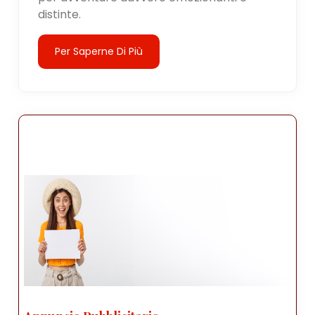
distinte.
Per Saperne Di Più