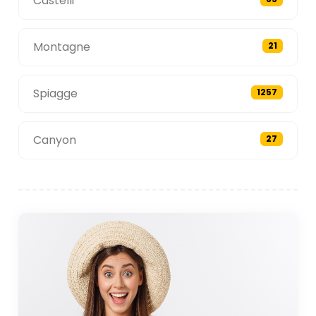
Castelli
Montagne
21
Spiagge
1257
Canyon
27