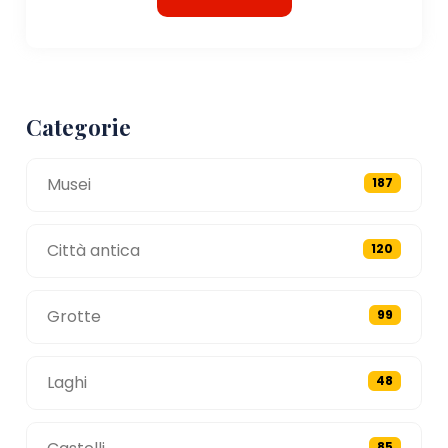
Categorie
Musei
187
Città antica
120
Grotte
99
Laghi
48
85