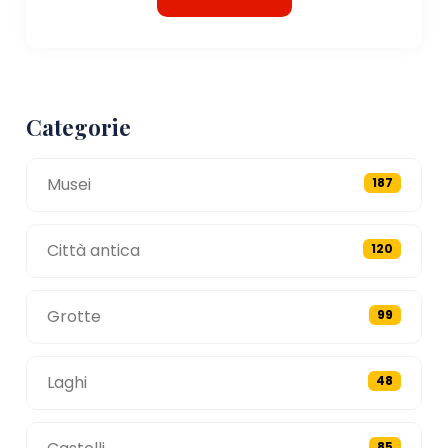
Categorie
Musei
187
Città antica
120
Grotte
99
Laghi
48
85