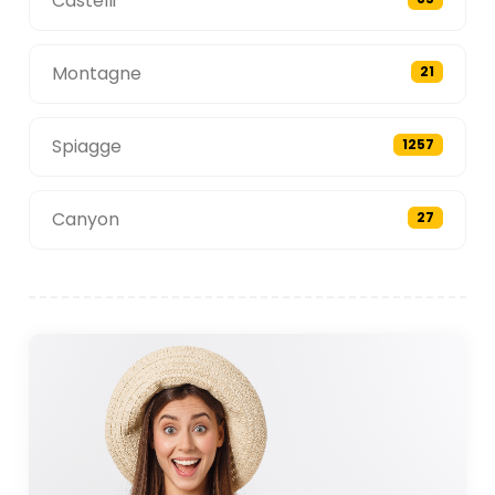
Castelli
Montagne
21
Spiagge
1257
Canyon
27