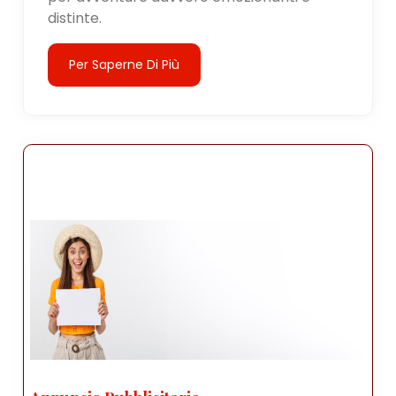
distinte.
Per Saperne Di Più