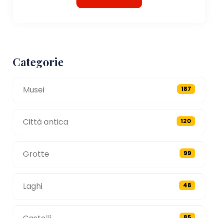
Categorie
Musei
187
Città antica
120
Grotte
99
Laghi
48
85