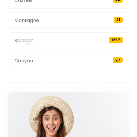
Castelli
Montagne
21
Spiagge
1257
Canyon
27