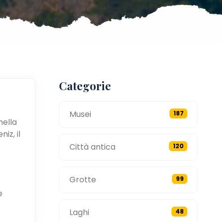
Categorie
Musei
187
nella
iz, il
Città antica
120
Grotte
99
e
Laghi
48