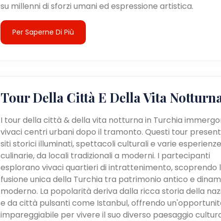
su millenni di sforzi umani ed espressione artistica.
Per Saperne Di Più
Tour Della Città E Della Vita Notturn
I tour della città & della vita notturna in Turchia immergo
vivaci centri urbani dopo il tramonto. Questi tour presen
siti storici illuminati, spettacoli culturali e varie esperienz
culinarie, da locali tradizionali a moderni. I partecipanti
esplorano vivaci quartieri di intrattenimento, scoprendo 
fusione unica della Turchia tra patrimonio antico e dina
moderno. La popolarità deriva dalla ricca storia della na
e da città pulsanti come Istanbul, offrendo un'opportunit
impareggiabile per vivere il suo diverso paesaggio cultur