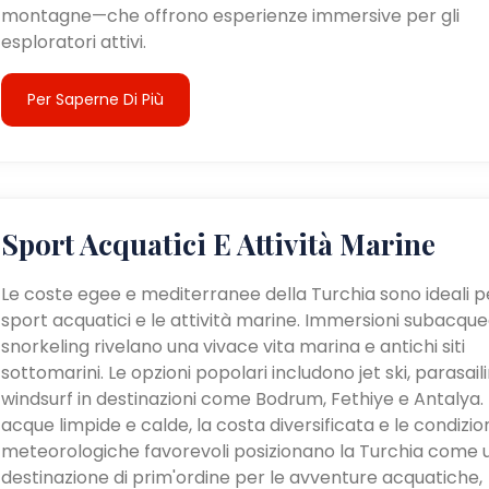
montagne—che offrono esperienze immersive per gli
esploratori attivi.
Per Saperne Di Più
Sport Acquatici E Attività Marine
Le coste egee e mediterranee della Turchia sono ideali pe
sport acquatici e le attività marine. Immersioni subacque
snorkeling rivelano una vivace vita marina e antichi siti
sottomarini. Le opzioni popolari includono jet ski, parasail
windsurf in destinazioni come Bodrum, Fethiye e Antalya. 
acque limpide e calde, la costa diversificata e le condizio
meteorologiche favorevoli posizionano la Turchia come 
destinazione di prim'ordine per le avventure acquatiche,