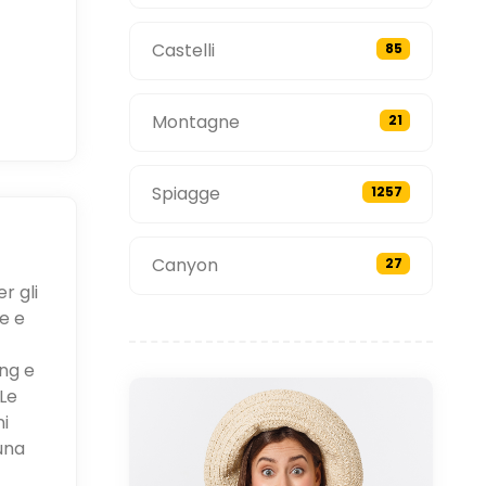
Castelli
85
Montagne
21
Spiagge
1257
Canyon
27
r gli
e e
ing e
Le
ni
una