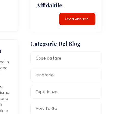
Affidabile.
Crea Annunci
Categorie Del Blog
a
Cose da fare
no in
tano
e
Itinerario
la
Esperienza
mismo
zione
à
How To Go
ale e