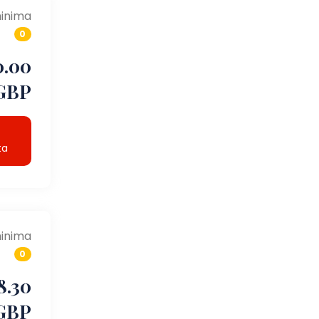
inima
0
0.00
GBP
ta
inima
0
8.30
GBP