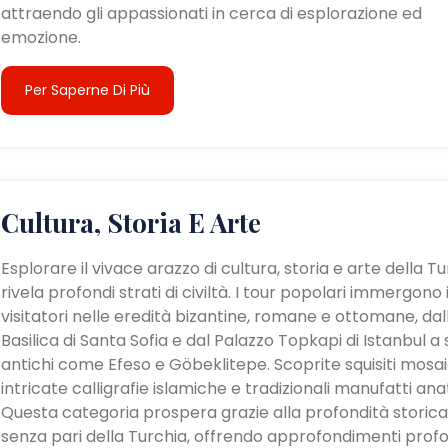
attraendo gli appassionati in cerca di esplorazione ed
emozione.
Per Saperne Di Più
Cultura, Storia E Arte
Esplorare il vivace arazzo di cultura, storia e arte della T
rivela profondi strati di civiltà. I tour popolari immergono 
visitatori nelle eredità bizantine, romane e ottomane, dal
Basilica di Santa Sofia e dal Palazzo Topkapi di Istanbul a s
antichi come Efeso e Göbeklitepe. Scoprite squisiti mosaic
intricate calligrafie islamiche e tradizionali manufatti anat
Questa categoria prospera grazie alla profondità storica
senza pari della Turchia, offrendo approfondimenti profo