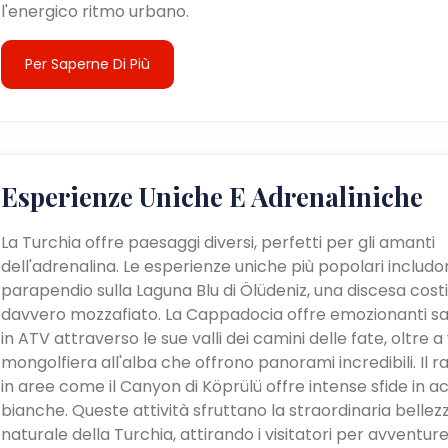
l'energico ritmo urbano.
Per Saperne Di Più
Esperienze Uniche E Adrenaliniche
La Turchia offre paesaggi diversi, perfetti per gli amanti
dell'adrenalina. Le esperienze uniche più popolari includon
parapendio sulla Laguna Blu di Ölüdeniz, una discesa cost
davvero mozzafiato. La Cappadocia offre emozionanti sa
in ATV attraverso le sue valli dei camini delle fate, oltre a v
mongolfiera all'alba che offrono panorami incredibili. Il ra
in aree come il Canyon di Köprülü offre intense sfide in a
bianche. Queste attività sfruttano la straordinaria bellez
naturale della Turchia, attirando i visitatori per avventur