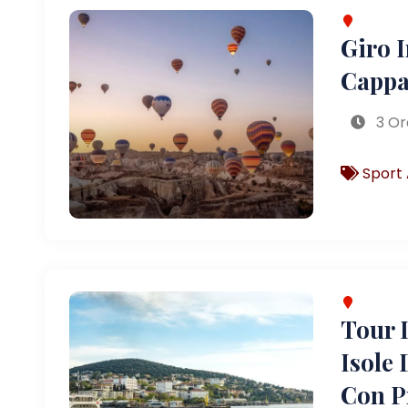
Giro 
Cappa
3 Or
Sport 
Tour D
Isole 
Con P