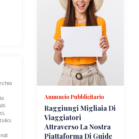
urchia
i
Annuncio Pubblicitario
la
iti
Raggiungi Migliaia Di
i,
Viaggiatori
olici.
Attraverso La Nostra
Piattaforma Di Guide
ndi