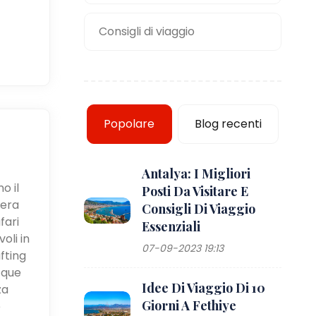
Consigli di viaggio
Popolare
Blog recenti
Antalya: I Migliori
o il
Posti Da Visitare E
iera
Consigli Di Viaggio
fari
Essenziali
oli in
07-09-2023 19:13
fting
cque
Idee Di Viaggio Di 10
za
Giorni A Fethiye
e