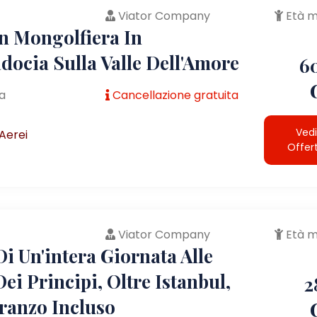
Viator Company
Età m
In Mongolfiera In
docia Sulla Valle Dell'Amore
6
a
Cancellazione gratuita
Vedi
Aerei
Offer
Viator Company
Età m
i Un'intera Giornata Alle
Dei Principi, Oltre Istanbul,
2
ranzo Incluso