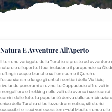
Natura E Avventure All'Aperto
Il terreno variegato della Turchia si presta ad avventure 
natura e all'aperto. I tour includono il parapendio su Ölüden
rafting in acque bianche su fiumi come il Çoruh e
l'escursionismo lungo gli antichi sentieri della Via Licia,
rivelando panorami e rovine. La Cappadocia offre voli in
mongolfiera e trekking nelle valli attraverso i suoi iconici
camini delle fate. La popolarità deriva dalla combinazion
unica della Turchia di bellezza drammatica, siti storici
accessibili e i suoi vari ecosistemi—dal Mediterraneo alle