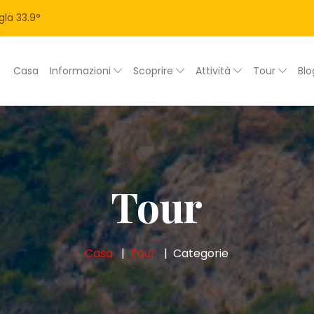
gla
33.9
°
Casa
Informazioni
Scoprire
Attività
Tour
Bl
Tour
Casa
Tour
Categorie