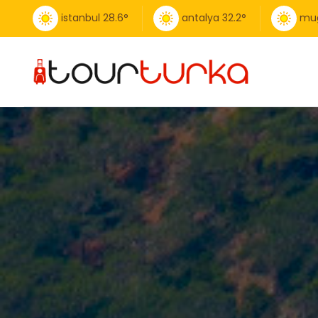
istanbul
28.6
°
antalya
32.2
°
mu