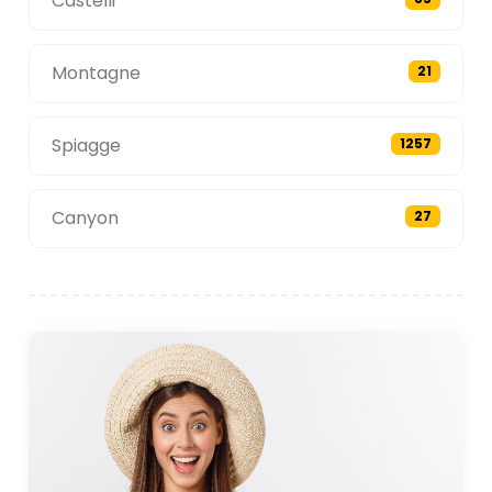
Castelli
Montagne
21
Spiagge
1257
Canyon
27