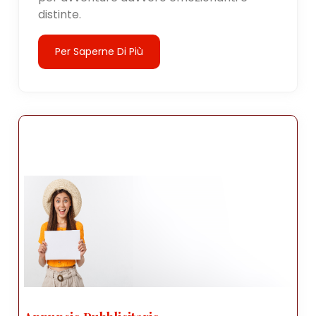
distinte.
Per Saperne Di Più