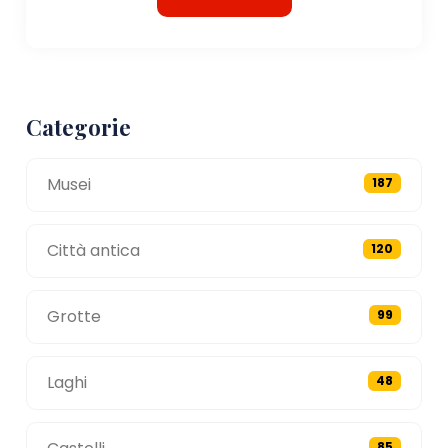
Categorie
Musei
187
Città antica
120
Grotte
99
Laghi
48
85