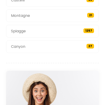
Castelli
Montagne
21
Spiagge
1257
Canyon
27