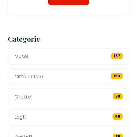
Categorie
Musei
187
Città antica
120
Grotte
99
Laghi
48
85