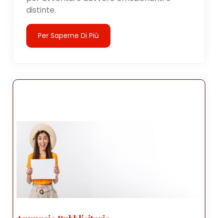
distinte.
Per Saperne Di Più