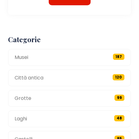
Categorie
Musei
187
Città antica
120
Grotte
99
Laghi
48
85