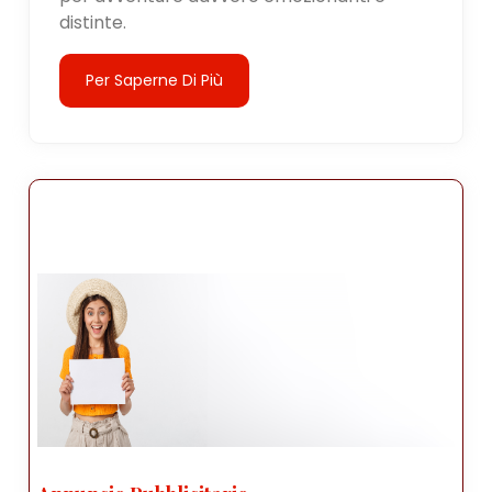
distinte.
Per Saperne Di Più