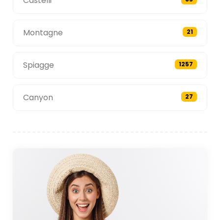
Castelli
Montagne
21
Spiagge
1257
Canyon
27