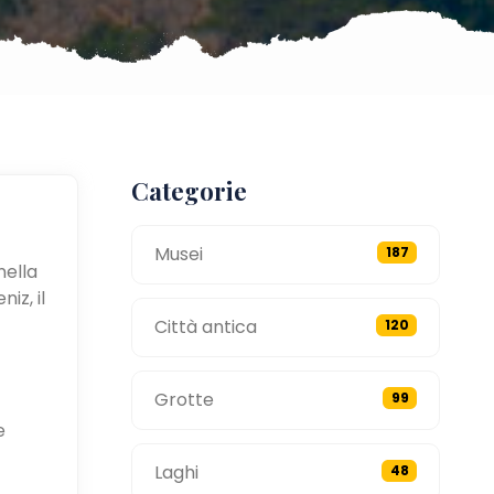
Categorie
Musei
187
nella
iz, il
Città antica
120
Grotte
99
e
Laghi
48