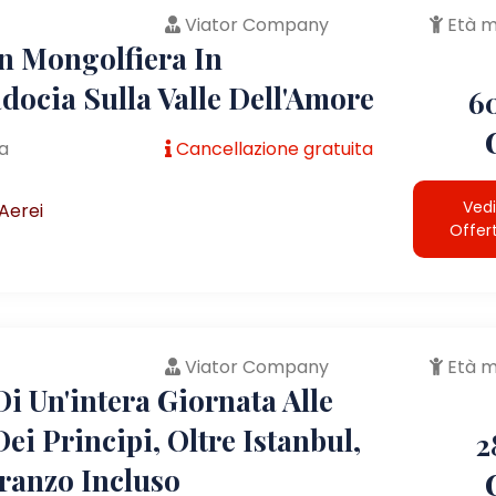
Viator Company
Età m
In Mongolfiera In
docia Sulla Valle Dell'Amore
6
a
Cancellazione gratuita
Vedi
Aerei
Offer
Viator Company
Età m
i Un'intera Giornata Alle
Dei Principi, Oltre Istanbul,
2
ranzo Incluso