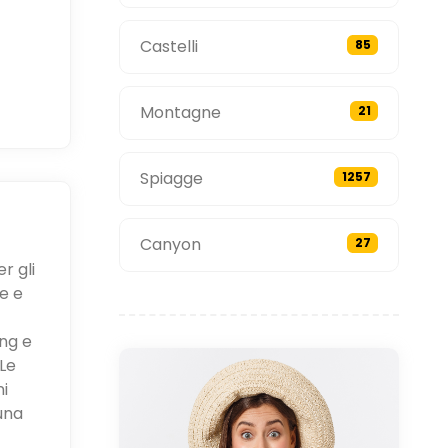
Castelli
85
Montagne
21
Spiagge
1257
Canyon
27
r gli
e e
ing e
Le
ni
una