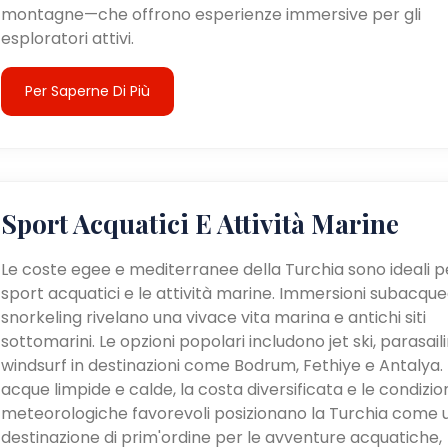
montagne—che offrono esperienze immersive per gli
esploratori attivi.
Per Saperne Di Più
Sport Acquatici E Attività Marine
Le coste egee e mediterranee della Turchia sono ideali pe
sport acquatici e le attività marine. Immersioni subacque
snorkeling rivelano una vivace vita marina e antichi siti
sottomarini. Le opzioni popolari includono jet ski, parasail
windsurf in destinazioni come Bodrum, Fethiye e Antalya. 
acque limpide e calde, la costa diversificata e le condizio
meteorologiche favorevoli posizionano la Turchia come 
destinazione di prim'ordine per le avventure acquatiche,