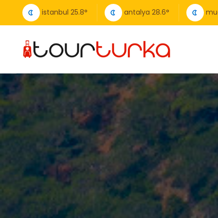
istanbul
25.8
°
antalya
28.6
°
mu