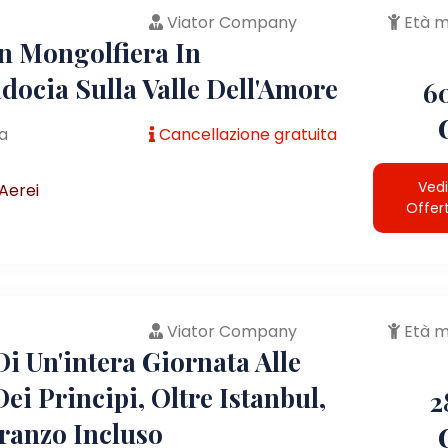
Viator Company
Età m
In Mongolfiera In
docia Sulla Valle Dell'Amore
6
a
Cancellazione gratuita
Vedi
Aerei
Offer
Viator Company
Età m
i Un'intera Giornata Alle
Dei Principi, Oltre Istanbul,
2
ranzo Incluso