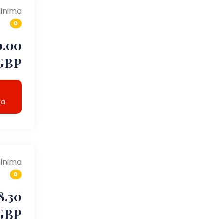
inima
0
0.00
GBP
ta
inima
0
8.30
GBP