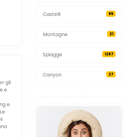
Castelli
85
Montagne
21
Spiagge
1257
Canyon
27
r gli
e e
ing e
Le
ni
una