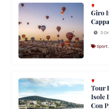
Giro 
Cappa
3 Or
Sport 
Tour D
Isole 
Con P