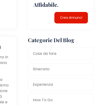
Affidabile.
Crea Annunci
Categorie Del Blog
a
Cose da fare
no in
tano
e
Itinerario
la
Esperienza
mismo
zione
à
How To Go
ale e