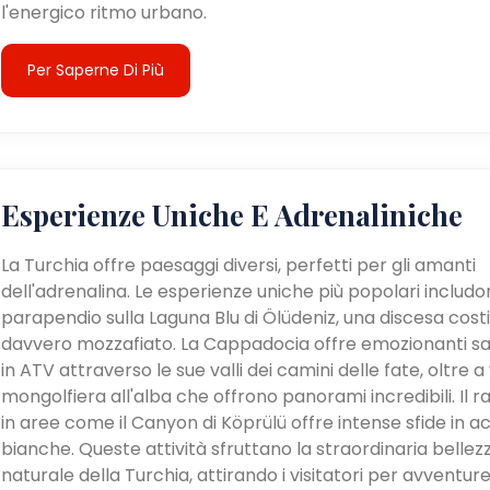
l'energico ritmo urbano.
Per Saperne Di Più
Esperienze Uniche E Adrenaliniche
La Turchia offre paesaggi diversi, perfetti per gli amanti
dell'adrenalina. Le esperienze uniche più popolari includon
parapendio sulla Laguna Blu di Ölüdeniz, una discesa cost
davvero mozzafiato. La Cappadocia offre emozionanti sa
in ATV attraverso le sue valli dei camini delle fate, oltre a v
mongolfiera all'alba che offrono panorami incredibili. Il ra
in aree come il Canyon di Köprülü offre intense sfide in a
bianche. Queste attività sfruttano la straordinaria bellez
naturale della Turchia, attirando i visitatori per avventur