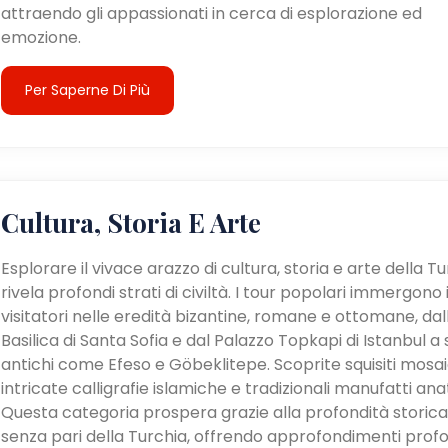
attraendo gli appassionati in cerca di esplorazione ed
emozione.
Per Saperne Di Più
Cultura, Storia E Arte
Esplorare il vivace arazzo di cultura, storia e arte della T
rivela profondi strati di civiltà. I tour popolari immergono 
visitatori nelle eredità bizantine, romane e ottomane, dal
Basilica di Santa Sofia e dal Palazzo Topkapi di Istanbul a s
antichi come Efeso e Göbeklitepe. Scoprite squisiti mosaic
intricate calligrafie islamiche e tradizionali manufatti anat
Questa categoria prospera grazie alla profondità storica
senza pari della Turchia, offrendo approfondimenti profo