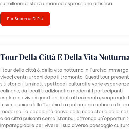
su millenni di sforzi umani ed espressione artistica.
Per Saperne Di Più
Tour Della Città E Della Vita Notturn
I tour della città & della vita notturna in Turchia immergo
vivaci centri urbani dopo il tramonto. Questi tour presen
siti storici illuminati, spettacoli culturali e varie esperienz
culinarie, da locali tradizionali a moderni. I partecipanti
esplorano vivaci quartieri di intrattenimento, scoprendo 
fusione unica della Turchia tra patrimonio antico e dina
moderno. La popolarità deriva dalla ricca storia della na
e da città pulsanti come Istanbul, offrendo un'opportunit
impareggiabile per vivere il suo diverso paesaggio cultur