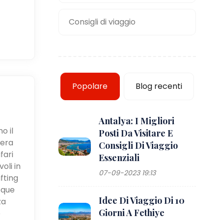
Consigli di viaggio
Popolare
Blog recenti
Antalya: I Migliori
o il
Posti Da Visitare E
iera
Consigli Di Viaggio
fari
Essenziali
oli in
07-09-2023 19:13
fting
cque
Idee Di Viaggio Di 10
za
Giorni A Fethiye
e