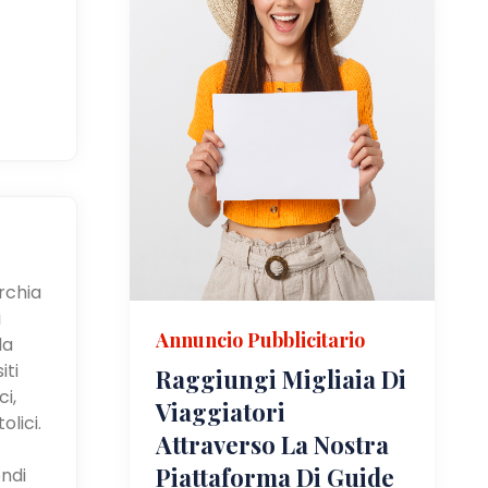
urchia
i
Annuncio Pubblicitario
la
iti
Raggiungi Migliaia Di
i,
Viaggiatori
olici.
Attraverso La Nostra
Piattaforma Di Guide
ndi