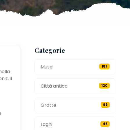
Categorie
Musei
187
nella
iz, il
Città antica
120
Grotte
99
e
Laghi
48