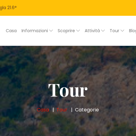
gla
21.6
°
Casa
Informazioni
Scoprire
Attività
Tour
Bl
Tour
Casa
Tour
Categorie