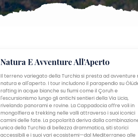
Natura E Avventure All'Aperto
Il terreno variegato della Turchia si presta ad avventure 
natura e all'aperto. I tour includono il parapendio su Ölüden
rafting in acque bianche su fiumi come il Çoruh e
l'escursionismo lungo gli antichi sentieri della Via Licia,
rivelando panorami e rovine. La Cappadocia offre voli in
mongolfiera e trekking nelle valli attraverso i suoi iconici
camini delle fate. La popolarità deriva dalla combinazion
unica della Turchia di bellezza drammatica, siti storici
accessibili e i suoi vari ecosistemi—dal Mediterraneo alle