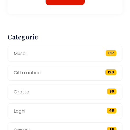
Categorie
Musei
187
Città antica
120
Grotte
99
Laghi
48
85