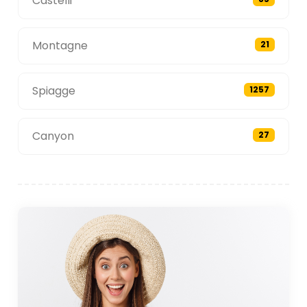
Castelli
Montagne
21
Spiagge
1257
Canyon
27