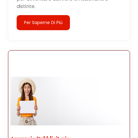
distinte.
Per Saperne Di Più