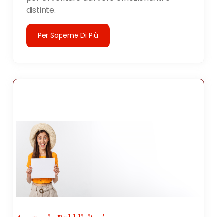
distinte.
Per Saperne Di Più