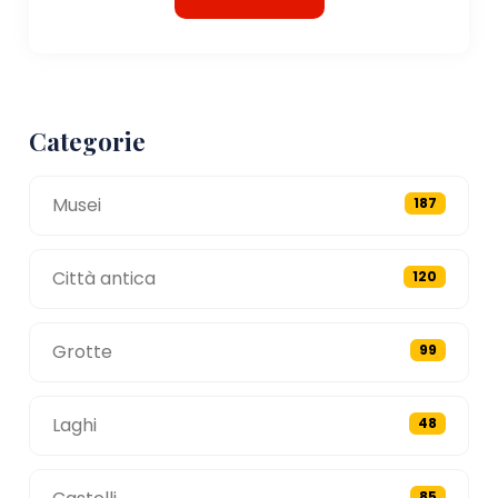
Categorie
Musei
187
Città antica
120
Grotte
99
Laghi
48
85