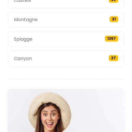
Castelli
Montagne
21
Spiagge
1257
Canyon
27