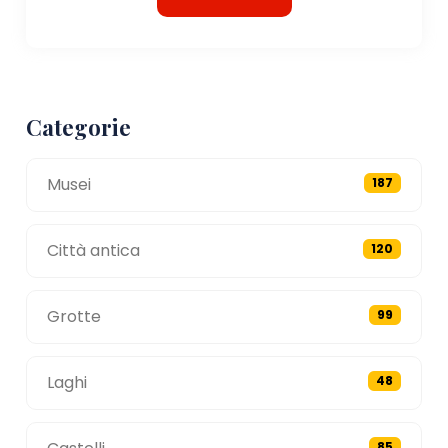
Categorie
Musei
187
Città antica
120
Grotte
99
Laghi
48
85