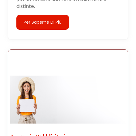
distinte.
Per Saperne Di Più