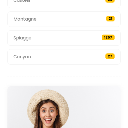
Castelli
Montagne
21
Spiagge
1257
Canyon
27