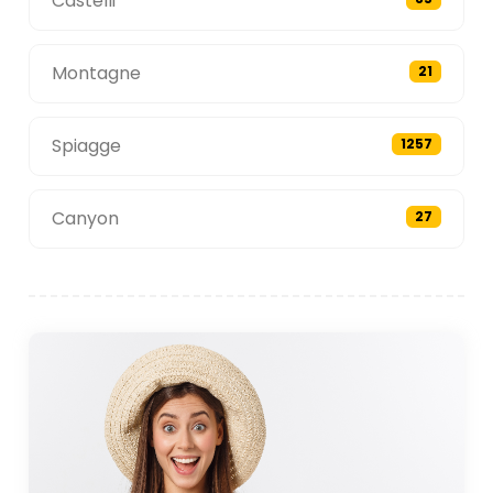
Castelli
Montagne
21
Spiagge
1257
Canyon
27