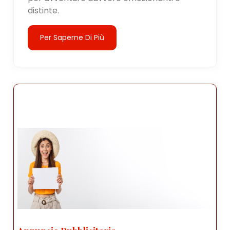
distinte.
Per Saperne Di Più