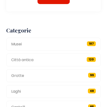
Categorie
Musei
187
Città antica
120
Grotte
99
Laghi
48
85