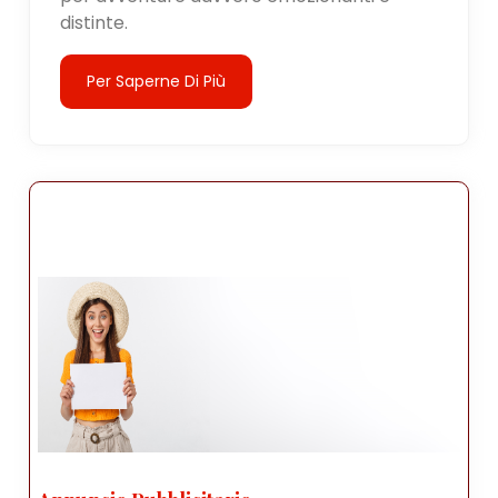
distinte.
Per Saperne Di Più