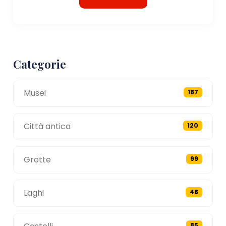
Categorie
Musei
187
Città antica
120
Grotte
99
Laghi
48
85