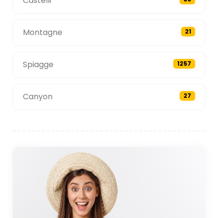
Castelli
Montagne
21
Spiagge
1257
Canyon
27