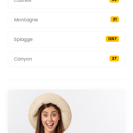
Castelli
Montagne
21
Spiagge
1257
Canyon
27