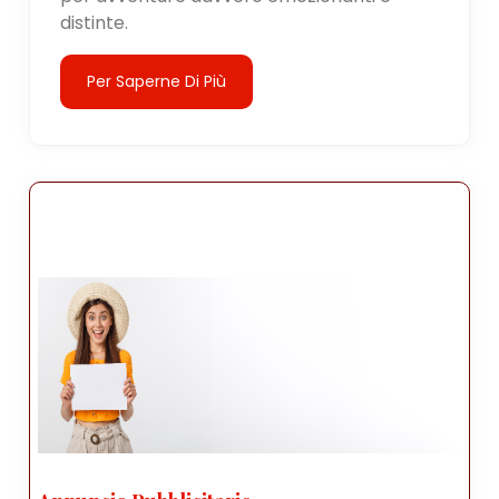
distinte.
Per Saperne Di Più