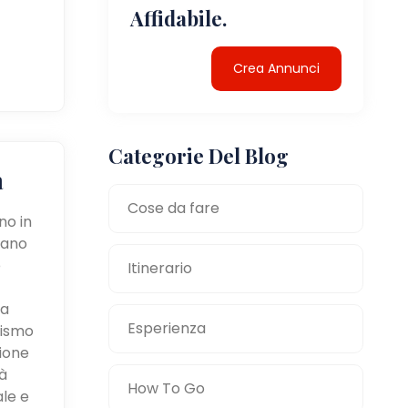
Affidabile.
Crea Annunci
Categorie Del Blog
a
Cose da fare
no in
tano
e
Itinerario
la
Esperienza
mismo
zione
à
How To Go
ale e