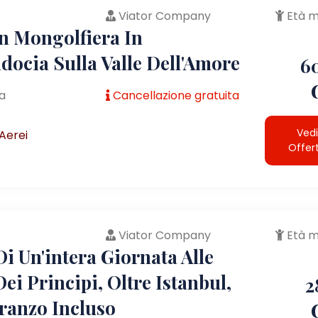
Viator Company
Età m
In Mongolfiera In
docia Sulla Valle Dell'Amore
6
a
Cancellazione gratuita
Vedi
Aerei
Offer
Viator Company
Età m
i Un'intera Giornata Alle
Dei Principi, Oltre Istanbul,
2
ranzo Incluso