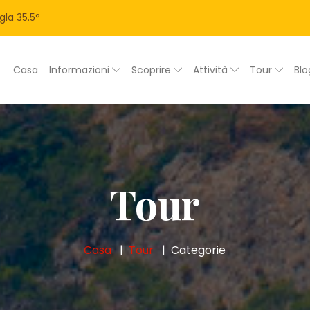
gla
35.5
°
Casa
Informazioni
Scoprire
Attività
Tour
Bl
Tour
Casa
Tour
Categorie