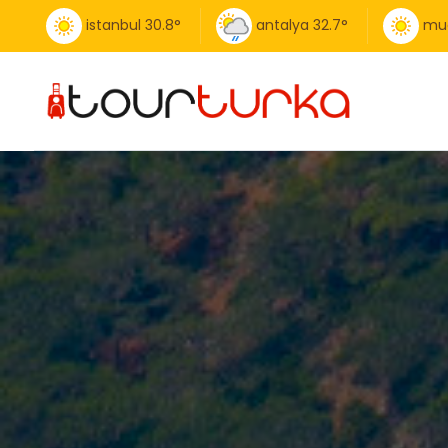
istanbul
30.8
°
antalya
32.7
°
mu