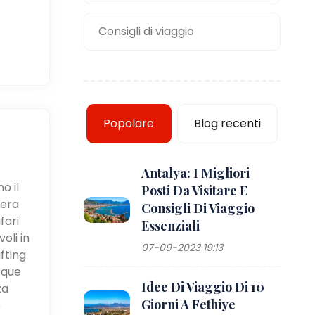
Consigli di viaggio
Popolare
Blog recenti
Antalya: I Migliori
o il
Posti Da Visitare E
iera
Consigli Di Viaggio
fari
Essenziali
oli in
07-09-2023 19:13
fting
cque
Idee Di Viaggio Di 10
za
Giorni A Fethiye
e