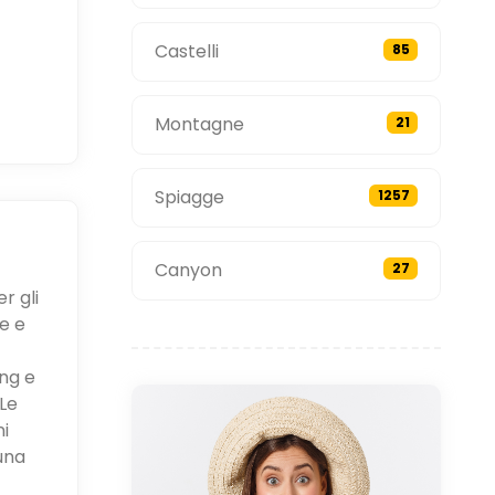
Castelli
85
Montagne
21
Spiagge
1257
Canyon
27
r gli
e e
ing e
Le
ni
una