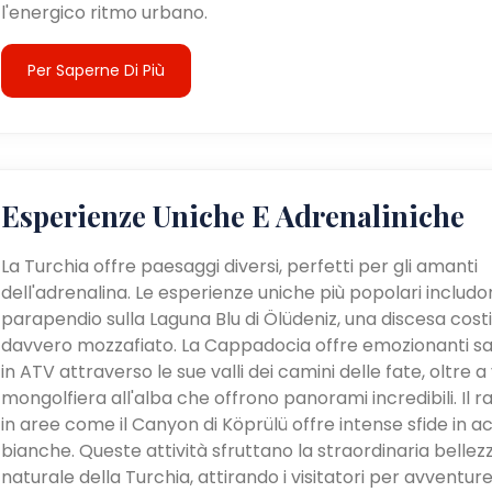
l'energico ritmo urbano.
Per Saperne Di Più
Esperienze Uniche E Adrenaliniche
La Turchia offre paesaggi diversi, perfetti per gli amanti
dell'adrenalina. Le esperienze uniche più popolari includon
parapendio sulla Laguna Blu di Ölüdeniz, una discesa cost
davvero mozzafiato. La Cappadocia offre emozionanti sa
in ATV attraverso le sue valli dei camini delle fate, oltre a v
mongolfiera all'alba che offrono panorami incredibili. Il ra
in aree come il Canyon di Köprülü offre intense sfide in a
bianche. Queste attività sfruttano la straordinaria bellez
naturale della Turchia, attirando i visitatori per avventur