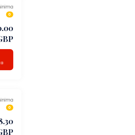
inima
0
0.00
GBP
ta
inima
0
8.30
GBP