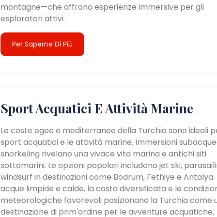
montagne—che offrono esperienze immersive per gli
esploratori attivi.
Per Saperne Di Più
Sport Acquatici E Attività Marine
Le coste egee e mediterranee della Turchia sono ideali pe
sport acquatici e le attività marine. Immersioni subacque
snorkeling rivelano una vivace vita marina e antichi siti
sottomarini. Le opzioni popolari includono jet ski, parasail
windsurf in destinazioni come Bodrum, Fethiye e Antalya. 
acque limpide e calde, la costa diversificata e le condizio
meteorologiche favorevoli posizionano la Turchia come 
destinazione di prim'ordine per le avventure acquatiche,