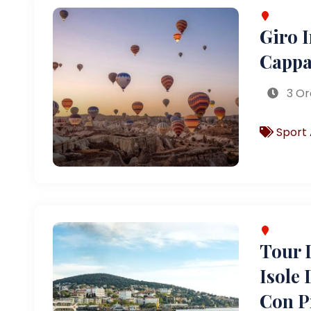
Giro 
Cappa
3 Or
Sport 
Tour D
Isole 
Con P