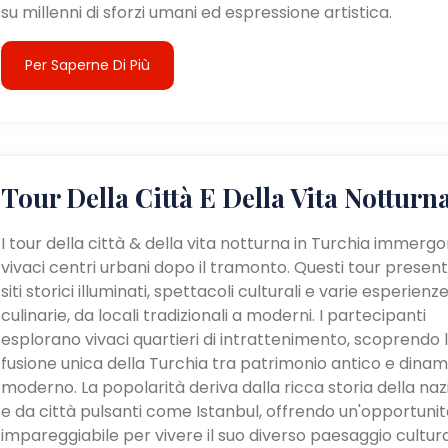
su millenni di sforzi umani ed espressione artistica.
Per Saperne Di Più
Tour Della Città E Della Vita Notturn
I tour della città & della vita notturna in Turchia immergo
vivaci centri urbani dopo il tramonto. Questi tour presen
siti storici illuminati, spettacoli culturali e varie esperienz
culinarie, da locali tradizionali a moderni. I partecipanti
esplorano vivaci quartieri di intrattenimento, scoprendo 
fusione unica della Turchia tra patrimonio antico e dina
moderno. La popolarità deriva dalla ricca storia della na
e da città pulsanti come Istanbul, offrendo un'opportunit
impareggiabile per vivere il suo diverso paesaggio cultur