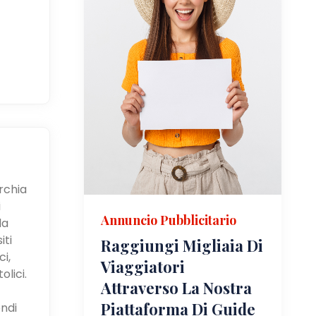
urchia
i
Annuncio Pubblicitario
la
iti
Raggiungi Migliaia Di
i,
Viaggiatori
olici.
Attraverso La Nostra
Piattaforma Di Guide
ndi