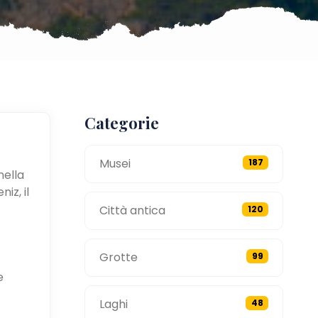
Categorie
Musei
187
nella
iz, il
Città antica
120
Grotte
99
e
Laghi
48