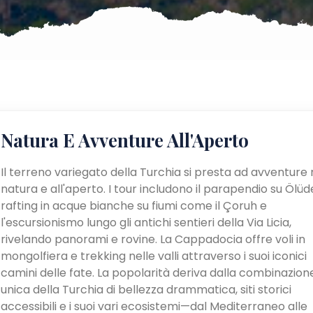
Natura E Avventure All'Aperto
Il terreno variegato della Turchia si presta ad avventure 
natura e all'aperto. I tour includono il parapendio su Ölüden
rafting in acque bianche su fiumi come il Çoruh e
l'escursionismo lungo gli antichi sentieri della Via Licia,
rivelando panorami e rovine. La Cappadocia offre voli in
mongolfiera e trekking nelle valli attraverso i suoi iconici
camini delle fate. La popolarità deriva dalla combinazion
unica della Turchia di bellezza drammatica, siti storici
accessibili e i suoi vari ecosistemi—dal Mediterraneo alle