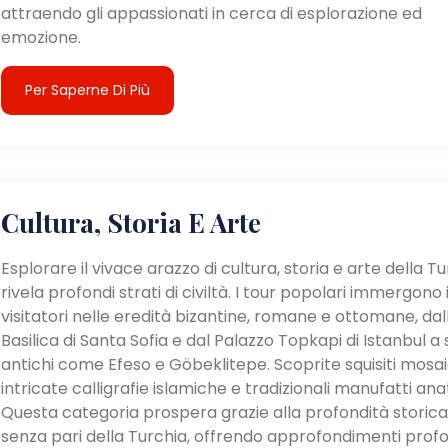
attraendo gli appassionati in cerca di esplorazione ed
emozione.
Per Saperne Di Più
Cultura, Storia E Arte
Esplorare il vivace arazzo di cultura, storia e arte della T
rivela profondi strati di civiltà. I tour popolari immergono 
visitatori nelle eredità bizantine, romane e ottomane, dal
Basilica di Santa Sofia e dal Palazzo Topkapi di Istanbul a s
antichi come Efeso e Göbeklitepe. Scoprite squisiti mosaic
intricate calligrafie islamiche e tradizionali manufatti anat
Questa categoria prospera grazie alla profondità storica
senza pari della Turchia, offrendo approfondimenti profo