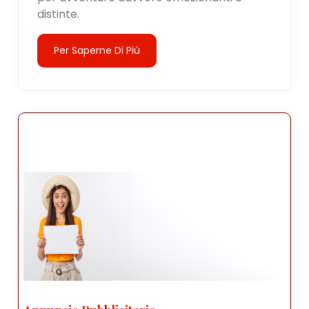
distinte.
Per Saperne Di Più