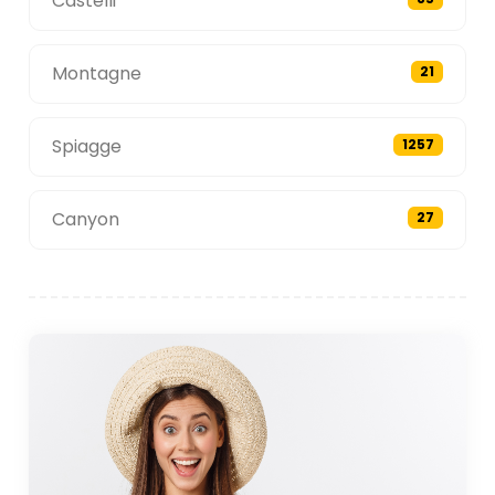
Castelli
Montagne
21
Spiagge
1257
Canyon
27