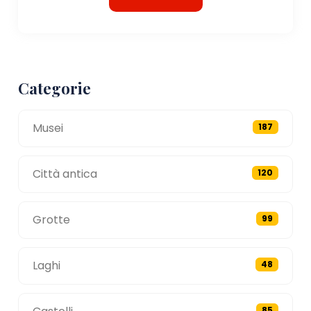
Categorie
Musei
187
Città antica
120
Grotte
99
Laghi
48
85