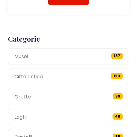
Categorie
Musei
187
Città antica
120
Grotte
99
Laghi
48
85