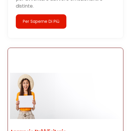
distinte.
Per Saperne Di Più