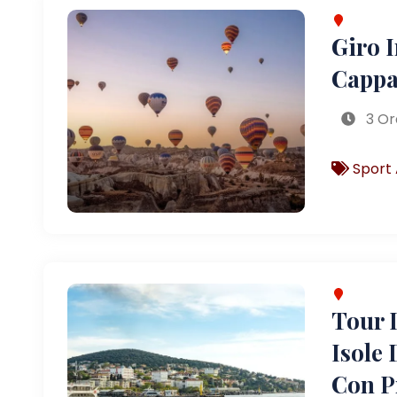
Giro 
Cappa
3 Or
Sport 
Tour D
Isole 
Con P