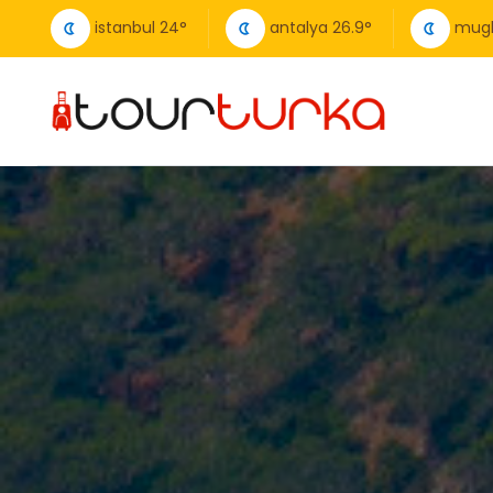
istanbul
24
°
antalya
26.9
°
mug