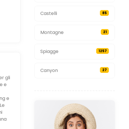
Castelli
85
Montagne
21
Spiagge
1257
Canyon
27
r gli
e e
ing e
Le
ni
una