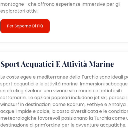
montagne—che offrono esperienze immersive per gli
esploratori attivi.
Per Saperne Di Più
Sport Acquatici E Attività Marine
Le coste egee e mediterranee della Turchia sono ideali pe
sport acquatici e le attività marine. Immersioni subacque
snorkeling rivelano una vivace vita marina e antichi siti
sottomarini. Le opzioni popolari includono jet ski, parasail
windsurf in destinazioni come Bodrum, Fethiye e Antalya. 
acque limpide e calde, la costa diversificata e le condizio
meteorologiche favorevoli posizionano la Turchia come 
destinazione di prim'ordine per le avventure acquatiche,