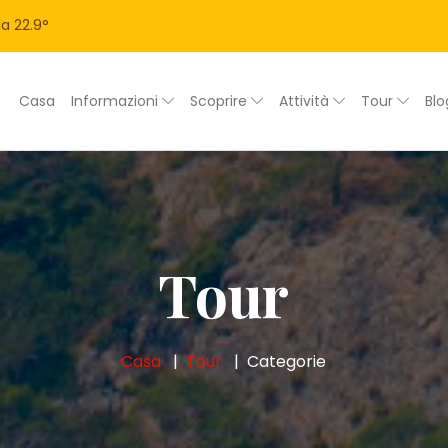
la
22.9
°
Casa
Informazioni
Scoprire
Attività
Tour
Bl
Tour
Casa
Tour
Categorie