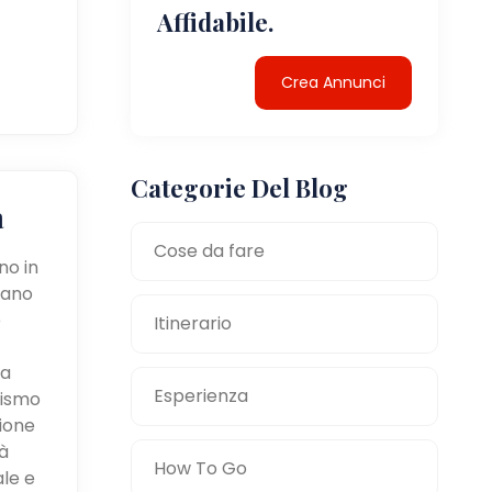
Affidabile.
Crea Annunci
Categorie Del Blog
a
Cose da fare
no in
tano
e
Itinerario
la
Esperienza
mismo
zione
à
How To Go
ale e