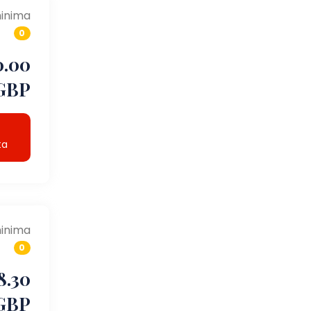
inima
0
0.00
GBP
ta
inima
0
8.30
GBP