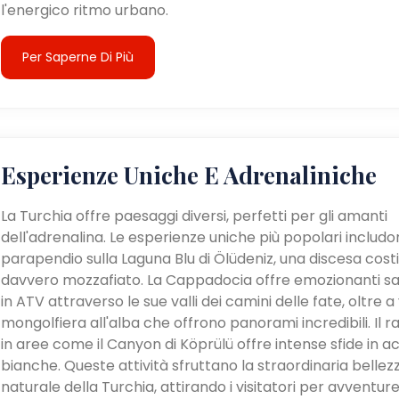
l'energico ritmo urbano.
Per Saperne Di Più
Esperienze Uniche E Adrenaliniche
La Turchia offre paesaggi diversi, perfetti per gli amanti
dell'adrenalina. Le esperienze uniche più popolari includon
parapendio sulla Laguna Blu di Ölüdeniz, una discesa cost
davvero mozzafiato. La Cappadocia offre emozionanti sa
in ATV attraverso le sue valli dei camini delle fate, oltre a v
mongolfiera all'alba che offrono panorami incredibili. Il ra
in aree come il Canyon di Köprülü offre intense sfide in a
bianche. Queste attività sfruttano la straordinaria bellez
naturale della Turchia, attirando i visitatori per avventur