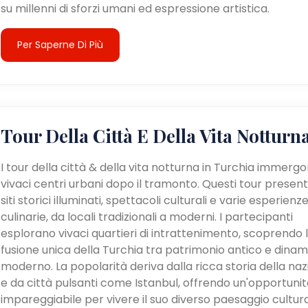
su millenni di sforzi umani ed espressione artistica.
Per Saperne Di Più
Tour Della Città E Della Vita Notturn
I tour della città & della vita notturna in Turchia immergo
vivaci centri urbani dopo il tramonto. Questi tour presen
siti storici illuminati, spettacoli culturali e varie esperienz
culinarie, da locali tradizionali a moderni. I partecipanti
esplorano vivaci quartieri di intrattenimento, scoprendo 
fusione unica della Turchia tra patrimonio antico e dina
moderno. La popolarità deriva dalla ricca storia della na
e da città pulsanti come Istanbul, offrendo un'opportunit
impareggiabile per vivere il suo diverso paesaggio cultur