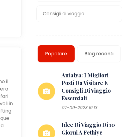
Consigli di viaggio
Popolare
Blog recenti
Antalya: I Migliori
o il
Posti Da Visitare E
iera
Consigli Di Viaggio
fari
Essenziali
oli in
07-09-2023 19:13
fting
cque
Idee Di Viaggio Di 10
za
Giorni A Fethiye
e