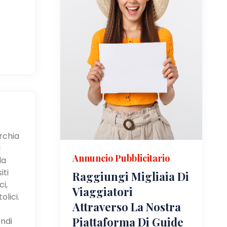
urchia
i
Annuncio Pubblicitario
la
iti
Raggiungi Migliaia Di
i,
Viaggiatori
olici.
Attraverso La Nostra
Piattaforma Di Guide
ndi