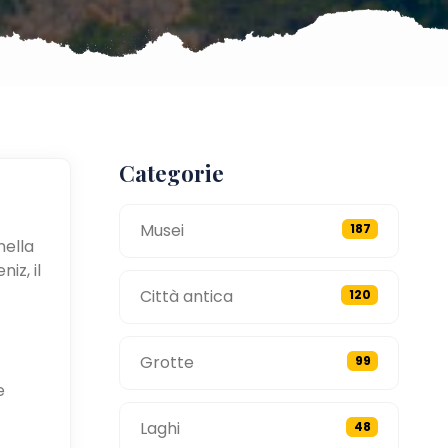
Categorie
Musei
187
nella
iz, il
Città antica
120
Grotte
99
e
Laghi
48