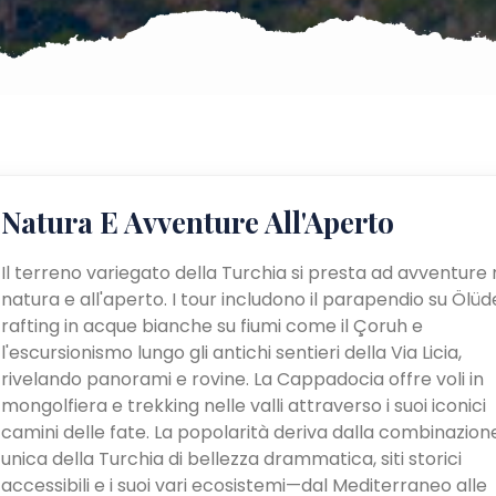
Natura E Avventure All'Aperto
Il terreno variegato della Turchia si presta ad avventure 
natura e all'aperto. I tour includono il parapendio su Ölüden
rafting in acque bianche su fiumi come il Çoruh e
l'escursionismo lungo gli antichi sentieri della Via Licia,
rivelando panorami e rovine. La Cappadocia offre voli in
mongolfiera e trekking nelle valli attraverso i suoi iconici
camini delle fate. La popolarità deriva dalla combinazion
unica della Turchia di bellezza drammatica, siti storici
accessibili e i suoi vari ecosistemi—dal Mediterraneo alle