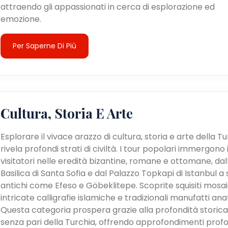
attraendo gli appassionati in cerca di esplorazione ed
emozione.
Per Saperne Di Più
Cultura, Storia E Arte
Esplorare il vivace arazzo di cultura, storia e arte della T
rivela profondi strati di civiltà. I tour popolari immergono 
visitatori nelle eredità bizantine, romane e ottomane, dal
Basilica di Santa Sofia e dal Palazzo Topkapi di Istanbul a s
antichi come Efeso e Göbeklitepe. Scoprite squisiti mosaic
intricate calligrafie islamiche e tradizionali manufatti anat
Questa categoria prospera grazie alla profondità storica
senza pari della Turchia, offrendo approfondimenti profo