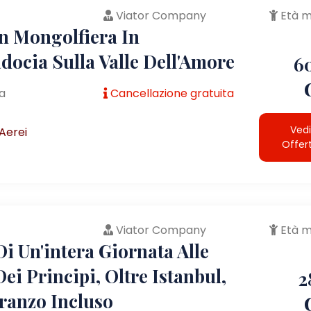
Viator Company
Età m
In Mongolfiera In
docia Sulla Valle Dell'Amore
6
a
Cancellazione gratuita
Vedi
Aerei
Offer
Viator Company
Età m
i Un'intera Giornata Alle
Dei Principi, Oltre Istanbul,
2
ranzo Incluso