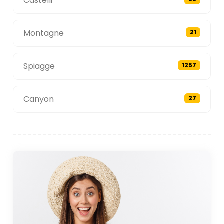
Castelli
Montagne
21
Spiagge
1257
Canyon
27