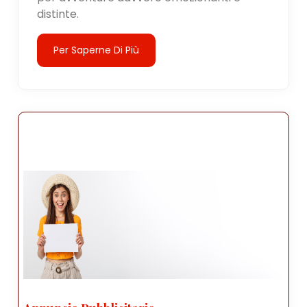
distinte.
Per Saperne Di Più