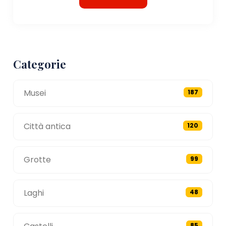
Categorie
Musei
187
Città antica
120
Grotte
99
Laghi
48
85