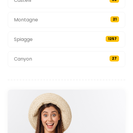
Castelli
Montagne
21
Spiagge
1257
Canyon
27