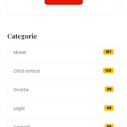
Categorie
Musei
187
Città antica
120
Grotte
99
Laghi
48
85