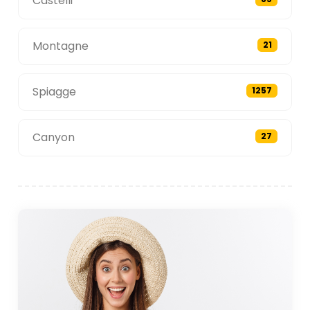
Castelli
Montagne
21
Spiagge
1257
Canyon
27