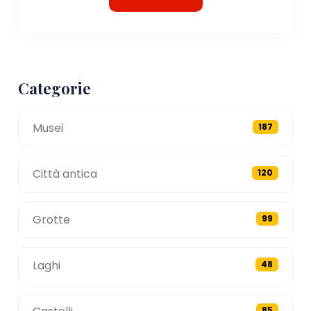
Categorie
Musei
187
Città antica
120
Grotte
99
Laghi
48
85