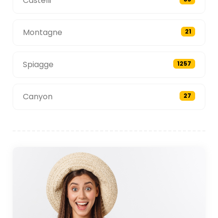
Castelli
Montagne
21
Spiagge
1257
Canyon
27