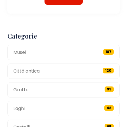
Categorie
Musei
187
Città antica
120
Grotte
99
Laghi
48
85