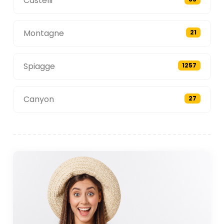
Castelli
Montagne
21
Spiagge
1257
Canyon
27