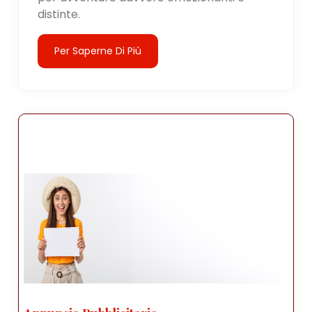
distinte.
Per Saperne Di Più