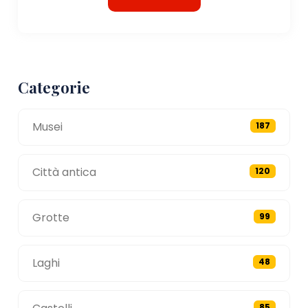
Categorie
Musei
187
Città antica
120
Grotte
99
Laghi
48
85