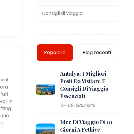
Consigli di viaggio
Popolare
Blog recenti
Antalya: I Migliori
o il
Posti Da Visitare E
iera
Consigli Di Viaggio
fari
Essenziali
oli in
07-09-2023 19:13
fting
cque
Idee Di Viaggio Di 10
za
Giorni A Fethiye
e