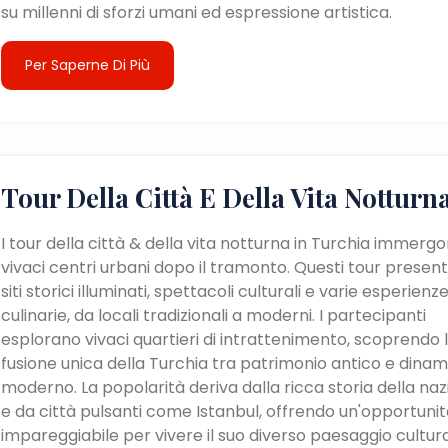
su millenni di sforzi umani ed espressione artistica.
Per Saperne Di Più
Tour Della Città E Della Vita Notturn
I tour della città & della vita notturna in Turchia immergo
vivaci centri urbani dopo il tramonto. Questi tour presen
siti storici illuminati, spettacoli culturali e varie esperienz
culinarie, da locali tradizionali a moderni. I partecipanti
esplorano vivaci quartieri di intrattenimento, scoprendo 
fusione unica della Turchia tra patrimonio antico e dina
moderno. La popolarità deriva dalla ricca storia della na
e da città pulsanti come Istanbul, offrendo un'opportunit
impareggiabile per vivere il suo diverso paesaggio cultur