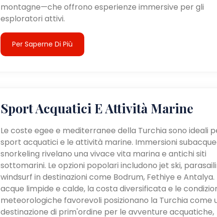
montagne—che offrono esperienze immersive per gli
esploratori attivi.
Per Saperne Di Più
Sport Acquatici E Attività Marine
Le coste egee e mediterranee della Turchia sono ideali pe
sport acquatici e le attività marine. Immersioni subacque
snorkeling rivelano una vivace vita marina e antichi siti
sottomarini. Le opzioni popolari includono jet ski, parasail
windsurf in destinazioni come Bodrum, Fethiye e Antalya. 
acque limpide e calde, la costa diversificata e le condizio
meteorologiche favorevoli posizionano la Turchia come 
destinazione di prim'ordine per le avventure acquatiche,