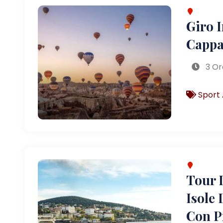
Giro 
Cappa
3 Or
Sport 
Tour D
Isole 
Con P