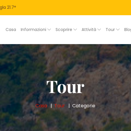
gla
21.7
°
Casa
Informazioni
Scoprire
Attività
Tour
Bl
Tour
Casa
Tour
Categorie