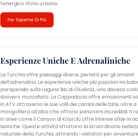
l'energico ritmo urbano.
Per Saperne Di Più
Esperienze Uniche E Adrenaliniche
La Turchia offre paesaggi diversi, perfetti per gli amanti
dell'adrenalina. Le esperienze uniche più popolari includon
parapendio sulla Laguna Blu di Ölüdeniz, una discesa cost
davvero mozzafiato. La Cappadocia offre emozionanti sa
in ATV attraverso le sue valli dei camini delle fate, oltre a v
mongolfiera all'alba che offrono panorami incredibili. Il ra
in aree come il Canyon di Köprülü offre intense sfide in a
bianche. Queste attività sfruttano la straordinaria bellez
naturale della Turchia, attirando i visitatori per avventur