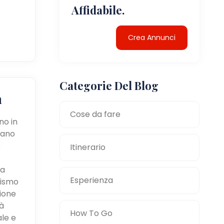
Affidabile.
Crea Annunci
Categorie Del Blog
a
Cose da fare
no in
tano
e
Itinerario
la
Esperienza
mismo
zione
à
How To Go
ale e