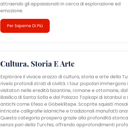
attraendo gli appassionati in cerca di esplorazione ed
emozione.
Per Saperne Di Più
Cultura, Storia E Arte
Esplorare il vivace arazzo di cultura, storia e arte della T
rivela profondi strati di civiltà. I tour popolari immergono 
visitatori nelle eredità bizantine, romane e ottomane, dal
Basilica di Santa Sofia e dal Palazzo Topkapi di Istanbul a s
antichi come Efeso e Göbeklitepe. Scoprite squisiti mosaic
intricate calligrafie islamiche e tradizionali manufatti anat
Questa categoria prospera grazie alla profondità storica
senza pari della Turchia, offrendo approfondimenti profo