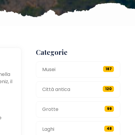
Categorie
Musei
187
nella
iz, il
Città antica
120
Grotte
99
e
Laghi
48