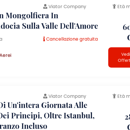
Viator Company
Età m
In Mongolfiera In
docia Sulla Valle Dell'Amore
6
a
Cancellazione gratuita
Vedi
Aerei
Offer
Viator Company
Età m
i Un'intera Giornata Alle
Dei Principi, Oltre Istanbul,
2
ranzo Incluso