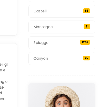
Castelli
85
Montagne
21
Spiagge
1257
Canyon
27
r gli
e e
ing e
Le
ni
una