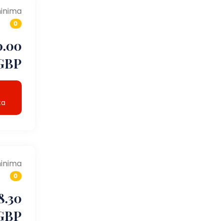
inima
0
0.00
GBP
ta
inima
0
8.30
GBP