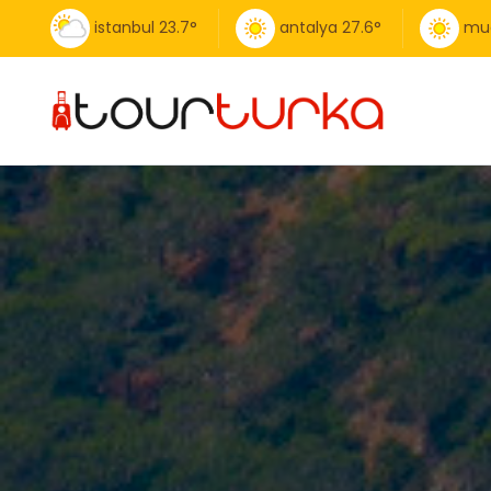
istanbul
23.7
°
antalya
27.6
°
mu