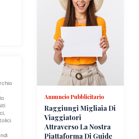
urchia
i
Annuncio Pubblicitario
la
iti
Raggiungi Migliaia Di
i,
Viaggiatori
olici.
Attraverso La Nostra
Piattaforma Di Guide
ndi