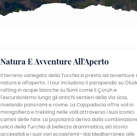
Natura E Avventure All'Aperto
Il terreno variegato della Turchia si presta ad avventure 
natura e all'aperto. I tour includono il parapendio su Ölüden
rafting in acque bianche su fiumi come il Çoruh e
l'escursionismo lungo gli antichi sentieri della Via Licia,
rivelando panorami e rovine. La Cappadocia offre voli in
mongolfiera e trekking nelle valli attraverso i suoi iconici
camini delle fate. La popolarità deriva dalla combinazion
unica della Turchia di bellezza drammatica, siti storici
accessibili e i suoi vari ecosistemi—dal Mediterraneo alle