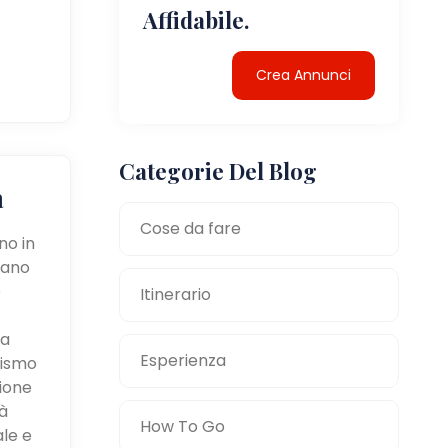
Affidabile.
Crea Annunci
Categorie Del Blog
a
Cose da fare
no in
tano
e
Itinerario
la
Esperienza
mismo
zione
à
How To Go
ale e