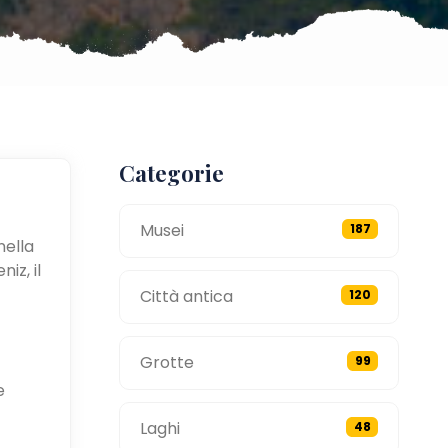
Categorie
Musei
187
nella
iz, il
Città antica
120
Grotte
99
e
Laghi
48