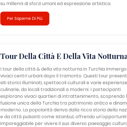
su millenni di sforzi umani ed espressione artistica.
Per Saperne Di Più
Tour Della Città E Della Vita Notturn
I tour della città & della vita notturna in Turchia immergo
vivaci centri urbani dopo il tramonto. Questi tour presen
siti storici illuminati, spettacoli culturali e varie esperienz
culinarie, da locali tradizionali a moderni. I partecipanti
esplorano vivaci quartieri di intrattenimento, scoprendo 
fusione unica della Turchia tra patrimonio antico e dina
moderno. La popolarità deriva dalla ricca storia della na
e da città pulsanti come Istanbul, offrendo un'opportunit
impareggiabile per vivere il suo diverso paesaggio cultur