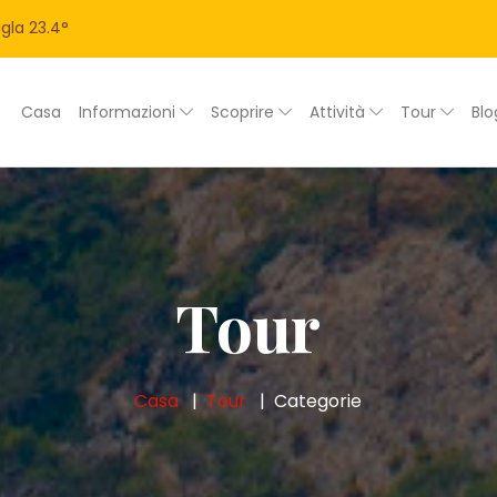
gla
23.4
°
Casa
Informazioni
Scoprire
Attività
Tour
Bl
Tour
Casa
Tour
Categorie