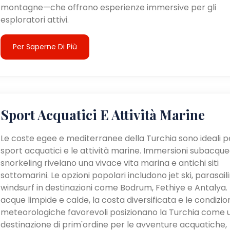
montagne—che offrono esperienze immersive per gli
esploratori attivi.
Per Saperne Di Più
Sport Acquatici E Attività Marine
Le coste egee e mediterranee della Turchia sono ideali pe
sport acquatici e le attività marine. Immersioni subacque
snorkeling rivelano una vivace vita marina e antichi siti
sottomarini. Le opzioni popolari includono jet ski, parasail
windsurf in destinazioni come Bodrum, Fethiye e Antalya. 
acque limpide e calde, la costa diversificata e le condizio
meteorologiche favorevoli posizionano la Turchia come 
destinazione di prim'ordine per le avventure acquatiche,