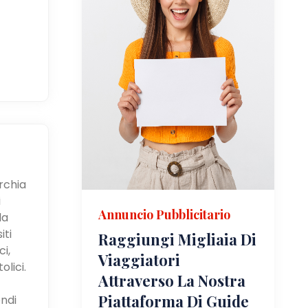
urchia
i
Annuncio Pubblicitario
la
iti
Raggiungi Migliaia Di
i,
Viaggiatori
olici.
Attraverso La Nostra
Piattaforma Di Guide
ndi