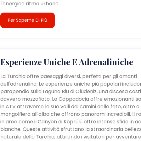
l'energico ritmo urbano.
Per Saperne Di Più
Esperienze Uniche E Adrenaliniche
La Turchia offre paesaggi diversi, perfetti per gli amanti
dell'adrenalina. Le esperienze uniche più popolari includon
parapendio sulla Laguna Blu di Ölüdeniz, una discesa cost
davvero mozzafiato. La Cappadocia offre emozionanti sa
in ATV attraverso le sue valli dei camini delle fate, oltre a v
mongolfiera all'alba che offrono panorami incredibili. Il ra
in aree come il Canyon di Köprülü offre intense sfide in a
bianche. Queste attività sfruttano la straordinaria bellez
naturale della Turchia, attirando i visitatori per avventur