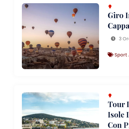
Giro 
Cappa
3 Or
Sport 
Tour D
Isole 
Con P