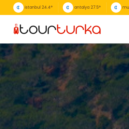
istanbul
24.4
°
antalya
27.5
°
mu