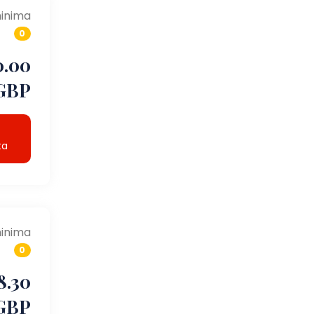
inima
0
0.00
GBP
ta
inima
0
8.30
GBP