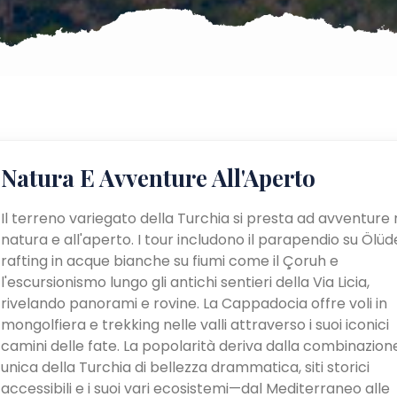
Natura E Avventure All'Aperto
Il terreno variegato della Turchia si presta ad avventure 
natura e all'aperto. I tour includono il parapendio su Ölüden
rafting in acque bianche su fiumi come il Çoruh e
l'escursionismo lungo gli antichi sentieri della Via Licia,
rivelando panorami e rovine. La Cappadocia offre voli in
mongolfiera e trekking nelle valli attraverso i suoi iconici
camini delle fate. La popolarità deriva dalla combinazion
unica della Turchia di bellezza drammatica, siti storici
accessibili e i suoi vari ecosistemi—dal Mediterraneo alle