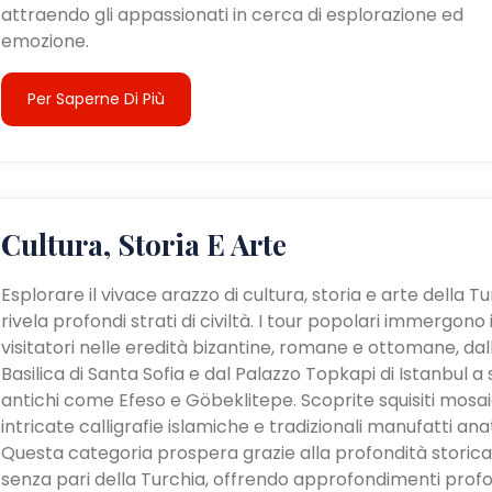
attraendo gli appassionati in cerca di esplorazione ed
emozione.
Per Saperne Di Più
Cultura, Storia E Arte
Esplorare il vivace arazzo di cultura, storia e arte della T
rivela profondi strati di civiltà. I tour popolari immergono 
visitatori nelle eredità bizantine, romane e ottomane, dal
Basilica di Santa Sofia e dal Palazzo Topkapi di Istanbul a s
antichi come Efeso e Göbeklitepe. Scoprite squisiti mosaic
intricate calligrafie islamiche e tradizionali manufatti anat
Questa categoria prospera grazie alla profondità storica
senza pari della Turchia, offrendo approfondimenti profo