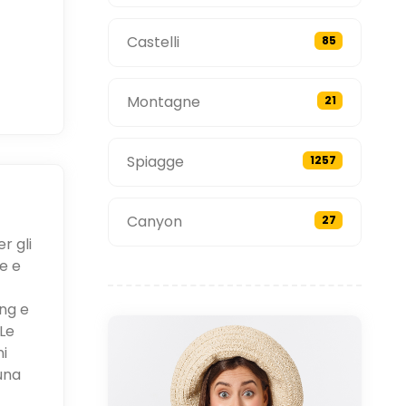
Castelli
85
Montagne
21
Spiagge
1257
Canyon
27
r gli
e e
ing e
Le
ni
una