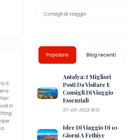
Consigli di viaggio
Popolare
Blog recenti
Antalya: I Migliori
o il
Posti Da Visitare E
iera
Consigli Di Viaggio
fari
Essenziali
oli in
07-09-2023 19:13
fting
cque
Idee Di Viaggio Di 10
za
Giorni A Fethiye
e