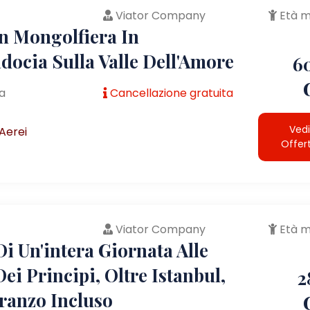
Viator Company
Età m
In Mongolfiera In
docia Sulla Valle Dell'Amore
6
a
Cancellazione gratuita
Vedi
Aerei
Offer
Viator Company
Età m
i Un'intera Giornata Alle
Dei Principi, Oltre Istanbul,
2
ranzo Incluso