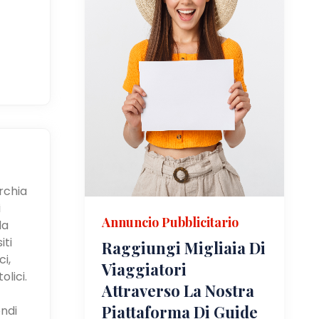
urchia
i
Annuncio Pubblicitario
la
iti
Raggiungi Migliaia Di
i,
Viaggiatori
olici.
Attraverso La Nostra
Piattaforma Di Guide
ndi