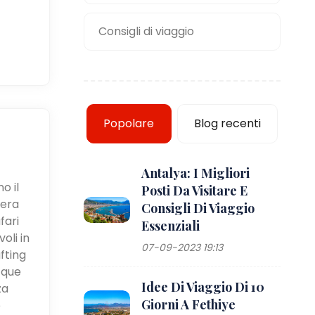
Consigli di viaggio
Popolare
Blog recenti
Antalya: I Migliori
o il
Posti Da Visitare E
iera
Consigli Di Viaggio
fari
Essenziali
oli in
07-09-2023 19:13
fting
cque
Idee Di Viaggio Di 10
za
Giorni A Fethiye
e