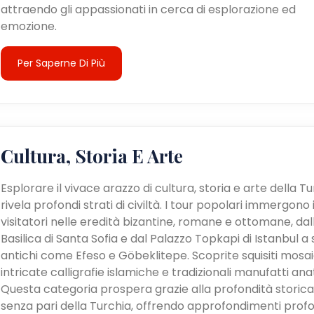
attraendo gli appassionati in cerca di esplorazione ed
emozione.
Per Saperne Di Più
Cultura, Storia E Arte
Esplorare il vivace arazzo di cultura, storia e arte della T
rivela profondi strati di civiltà. I tour popolari immergono 
visitatori nelle eredità bizantine, romane e ottomane, dal
Basilica di Santa Sofia e dal Palazzo Topkapi di Istanbul a s
antichi come Efeso e Göbeklitepe. Scoprite squisiti mosaic
intricate calligrafie islamiche e tradizionali manufatti anat
Questa categoria prospera grazie alla profondità storica
senza pari della Turchia, offrendo approfondimenti profo