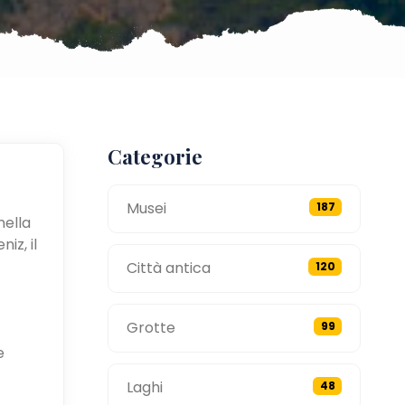
Categorie
Musei
187
nella
iz, il
Città antica
120
Grotte
99
e
Laghi
48