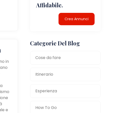
Affidabile.
Crea Annunci
Categorie Del Blog
a
Cose da fare
no in
tano
e
Itinerario
la
Esperienza
mismo
zione
à
How To Go
ale e