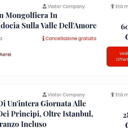
Viator Company
Età m
In Mongolfiera In
docia Sulla Valle Dell'Amore
6
a
Cancellazione gratuita
Vedi
Aerei
Offer
Viator Company
Età m
i Un'intera Giornata Alle
Dei Principi, Oltre Istanbul,
2
ranzo Incluso