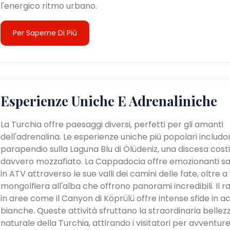
l'energico ritmo urbano.
Per Saperne Di Più
Esperienze Uniche E Adrenaliniche
La Turchia offre paesaggi diversi, perfetti per gli amanti
dell'adrenalina. Le esperienze uniche più popolari includon
parapendio sulla Laguna Blu di Ölüdeniz, una discesa cost
davvero mozzafiato. La Cappadocia offre emozionanti sa
in ATV attraverso le sue valli dei camini delle fate, oltre a v
mongolfiera all'alba che offrono panorami incredibili. Il ra
in aree come il Canyon di Köprülü offre intense sfide in a
bianche. Queste attività sfruttano la straordinaria bellez
naturale della Turchia, attirando i visitatori per avventur