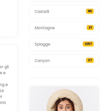
Castelli
85
Montagne
21
Spiagge
1257
Canyon
27
r gli
e e
ing e
Le
ni
una