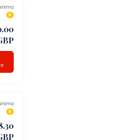
inima
0
0.00
GBP
ta
inima
0
8.30
GBP