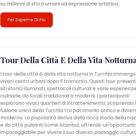
su millenni di sforzi umani ed espressione artistica.
Per Saperne Di Più
Tour Della Città E Della Vita Notturn
I tour della città & della vita notturna in Turchia immergo
vivaci centri urbani dopo il tramonto. Questi tour presen
siti storici illuminati, spettacoli culturali e varie esperienz
culinarie, da locali tradizionali a moderni. I partecipanti
esplorano vivaci quartieri di intrattenimento, scoprendo 
fusione unica della Turchia tra patrimonio antico e dina
moderno. La popolarità deriva dalla ricca storia della na
e da città pulsanti come Istanbul, offrendo un'opportunit
impareggiabile per vivere il suo diverso paesaggio cultur