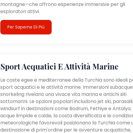
montagne—che offrono esperienze immersive per gli
esploratori attivi.
Per Saperne Di Più
Sport Acquatici E Attività Marine
Le coste egee e mediterranee della Turchia sono ideali pe
sport acquatici e le attività marine. Immersioni subacque
snorkeling rivelano una vivace vita marina e antichi siti
sottomarini. Le opzioni popolari includono jet ski, parasail
windsurf in destinazioni come Bodrum, Fethiye e Antalya. 
acque limpide e calde, la costa diversificata e le condizio
meteorologiche favorevoli posizionano la Turchia come 
destinazione di prim'ordine per le avventure acquatiche,