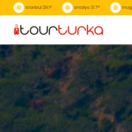
istanbul
29.1
°
antalya
31.7
°
mug