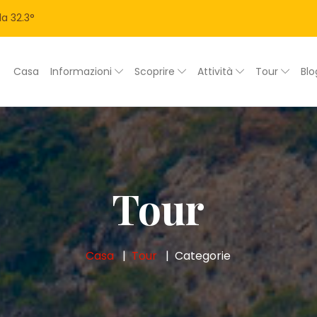
la
32.3
°
Casa
Informazioni
Scoprire
Attività
Tour
Bl
Tour
Casa
Tour
Categorie