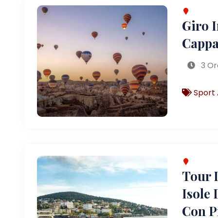
Giro 
Cappa
3 Or
Sport 
Tour D
Isole 
Con P