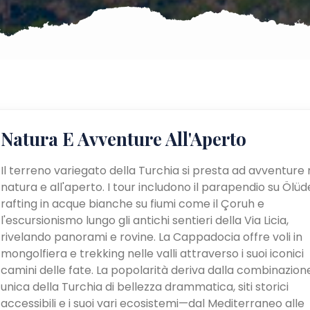
Natura E Avventure All'Aperto
Il terreno variegato della Turchia si presta ad avventure 
natura e all'aperto. I tour includono il parapendio su Ölüden
rafting in acque bianche su fiumi come il Çoruh e
l'escursionismo lungo gli antichi sentieri della Via Licia,
rivelando panorami e rovine. La Cappadocia offre voli in
mongolfiera e trekking nelle valli attraverso i suoi iconici
camini delle fate. La popolarità deriva dalla combinazion
unica della Turchia di bellezza drammatica, siti storici
accessibili e i suoi vari ecosistemi—dal Mediterraneo alle